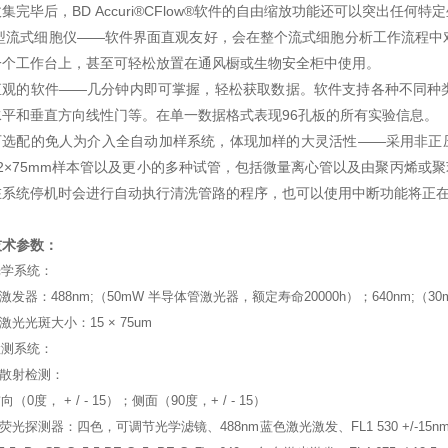
集完毕后，BD Accuri®CFlow®软件的自由缩放功能还可以突出任
型流式细胞仪——软件界面直观友好，会在整个流式细胞分析工作流程中
一个工作台上，甚至可轻松放置在通风橱或生物安全柜中使用。
直观的软件——几分钟内即可掌握，轻松获取数据。软件支持各种不同种
水平和垂直方向线性门等。在单一数据格式表现96孔板的所有实验信息。
可选配的免人为介入全自动加样系统，体现加样的大灵活性——采用非正压驱动的液
2×75mm样本管以及更小的多种试管，包括微量离心管以及由聚丙烯或聚苯乙烯材
在系统停机时会进行自动执行清洗管路的程序，也可以使用中断功能将正
技术参数：
光学系统：
激发器：488nm;（50mW 半导体管激光器，额定寿命20000h）；640nm;（3
激光光斑大小：15 × 75um
检测系统：
散射检测：
向（0度， + / - 15）；侧面（90度，+ / - 15）
荧光探测器：四色，可调节光学滤镜、488nm蓝色激光激发、FL1 530 +/-15nm (FITC/GF