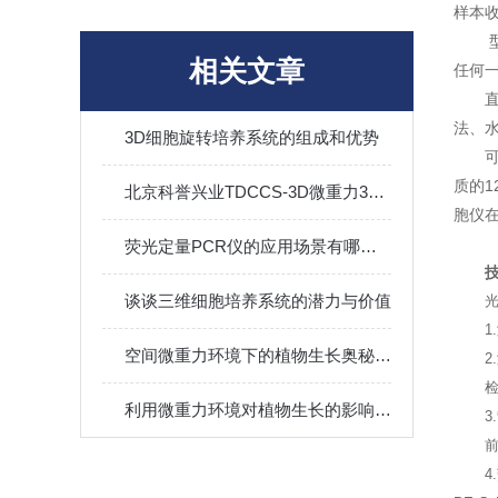
样本收
相关文章
任何
法、
3D细胞旋转培养系统的组成和优势
质的1
北京科誉兴业TDCCS-3D微重力3D旋转细胞培养系统：心肌干细胞培养的新方式
胞仪
荧光定量PCR仪的应用场景有哪些？
谈谈三维细胞培养系统的潜力与价值
1.
空间微重力环境下的植物生长奥秘：从随机取向到高产突变
2.
利用微重力环境对植物生长的影响 开展农业生产创新
3.
前
4.