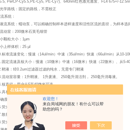
5.5, PerCP-Cy5.5,PE-Cy5, PE-Cy7)、640nm红色激光激发、FL4 675+/-12.5n
光学路线：固定的路线，不需校正
液流系统：
液流系统：蠕动泵，可以精确控制样本进样速度和活性区流的直径，为样本选
流动室：200微米石英毛细管
小颗粒大小：1µm
小上样体积：25 µl
.
标准流速变化：慢速（14ul/min）中速（35ul/min）快速（66ul/min）从10-10
.
固定流速及核大小：慢速（10微米）中速（16微米）快速（22微米）、从5-40
.
鞘液：经0.2um过滤器过滤的纯水，无需专门鞘液
.
流动室容量：1升鞘液、 1升废液、 250毫升清洁剂， 250毫升消毒液。
.
核直径：用户从5至40微米可选
.
具有自动清洗和消毒功能
欢迎您！
精确度与灵敏度：
来自局域网的朋友！有什么可以帮
.
荧光灵敏度：< 750 MESF FITC
助您的吗？
.
散射光分辨率：区分淋巴细胞、单核细胞及粒细胞
.
荧光精度：<3% CV （CEN）
检测参数：