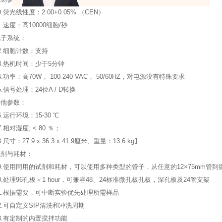
.
荧光线性度：2.00+0.05% （CEN）
.
速度：高10000细胞/秒
电子系统：
.
细胞计数：支持
.
热机时间：少于5分钟
.
功率：高70W， 100-240 VAC， 50/60HZ，对电源没有特殊要求
.
信号处理：24位A / D转换
其他参数：
.
运行环境：15-30 ℃
.
相对湿度; < 80 ％；
.
尺寸：27.9 x 36.3 x 41.9厘米、重量：13.6 kg】
试剂与耗材：
.
使用同用的试剂和耗材，可以使用多种类型的管子，从任意的12×75mm管到微
.
处理96孔板＜1 hour，可兼容48、24标准微孔板孔板，深孔板及24管支架
.
根据需要，可中断实验优先处理所需样品
.
可自定义SIP清洗和冲洗周期
.
有定制的内置搅拌功能