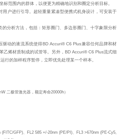
何特定坐标范围内的群体，以便更为精确地识别和圈定分析目标。
对用户进行引导。超轻重量紧凑型便携式机身设计，可安装于
类的分析方法，包括：矩形圈门、多边形圈门、十字象限分析
流系统使得BD Accuri® C6 Plus兼容任何品牌和材
质制成的试管等。另外，BD Accuri® C6 Plus流式细
在运行的加样程序暂停，立即优先处理某一个样本。
0mW 二极管激光器，额定寿命20000h）
P)、FL2 585 +/-20nm (PE/PI)、FL3 >670nm (PE-Cy5,