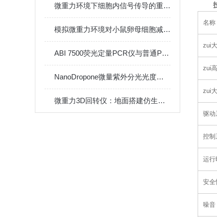
微重力环境下细胞内信号传导的重编程现象
名称
模拟微重力环境对小鼠卵母细胞减数分裂的影响研究新突破
zu
ABI 7500荧光定量PCR仪与普通PCR的区别
zui
NanoDropone微量紫外分光光度计的原理与应用
zui
微重力3D回转仪：地面搭建仿生体内微环境的技术革命
驱动
控制
运行
安全
噪音