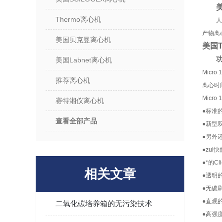
美
Thermo离心机
产物离
美国贝克曼离心机
美国T
功
美国Labnet离心机
Micr
推荐离心机
离心时
Mic
赛特湘仪离心机
●标准
查看全部产品
●新型
●另外还
●zu
●*的
相关文章
●透明
●无碳
●直观
二氧化碳培养箱的无污染技术
●高强