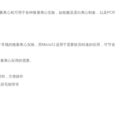
o微量离心机可用于各种微量离心实验，如核酸及蛋白离心制备，以及PCR
17适用于常规的微量离心实验，而Micro21适用于需要较高转速的应用，可节省
有微量离心应用的需要。
省时间，方便操作
血比容毛细管等