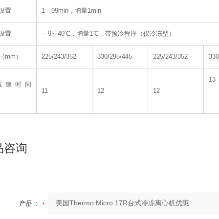
设置
1－99min，增量1min
设置
－9～40℃，增量1℃，带预冷程序（仅冷冻型）
（mm）
225/243/352
330/295/445
225/243/352
330
13
减速时间
11
12
12
）
品咨询
产品：