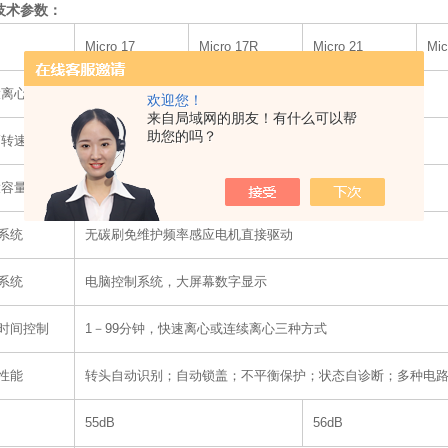
技术参数：
Micro 17
Micro 17R
Micro 21
Mic
i大离心力
17000×g
21000×g
欢迎您！
来自局域网的朋友！有什么可以帮
助您的吗？
高转速
13300rpm
14800rpm
大容量
24×1.5ml/2.0ml
系统
无碳刷免维护频率感应电机直接驱动
系统
电脑控制系统，大屏幕数字显示
时间控制
1－99分钟，快速离心或连续离心三种方式
性能
转头自动识别；自动锁盖；不平衡保护；状态自诊断；多种电
55dB
56dB