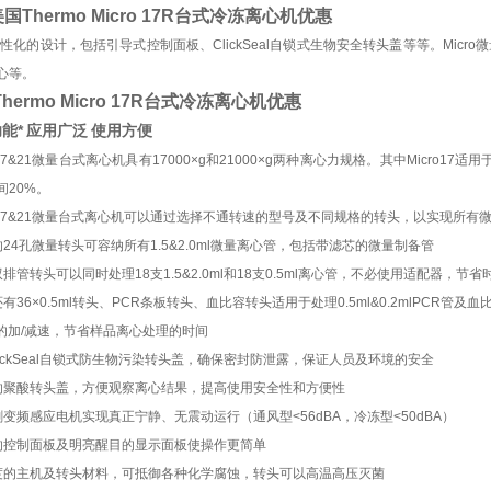
国Thermo Micro 17R台式冷冻离心机优惠
人性化的设计，包括引导式控制面板、
ClickSeal
自锁式生物安全转头盖等等。Micr
心等。
hermo Micro 17R台式冷冻离心机优惠
能*
应用广泛
使用方便
o 17&21微量台式离心机具有17000×g和21000×g两种离心力规格。其中Micro
间20%。
ro 17&21微量台式离心机可以通过选择不通转速的型号及不同规格的转头，以实现所
的24孔微量转头可容纳所有1.5&2.0ml微量离心管，包括带滤芯的微量制备管
双排管转头可以同时处理18支1.5&2.0ml和18支0.5ml离心管，不必使用适配器，节
有36×0.5ml转头、PCR条板转头、血比容转头适用于处理0.5ml&0.2mlPCR管及
i快的加/减速，节省样品离心处理的时间
ClickSeal自锁式防生物污染转头盖，确保密封防泄露，保证人员及环境的安全
的聚酸转头盖，方便观察离心结果，提高使用安全性和方便性
刷变频感应电机实现真正宁静、无震动运行（通风型<56dBA，冷冻型<50dBA）
的控制面板及明亮醒目的显示面板使操作更简单
度的主机及转头材料，可抵御各种化学腐蚀，转头可以高温高压灭菌