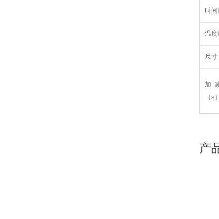
时间
温度
尺寸
加
（s
产