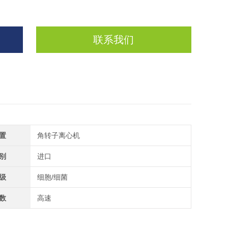
联系我们
置
角转子离心机
别
进口
级
细胞/细菌
数
高速