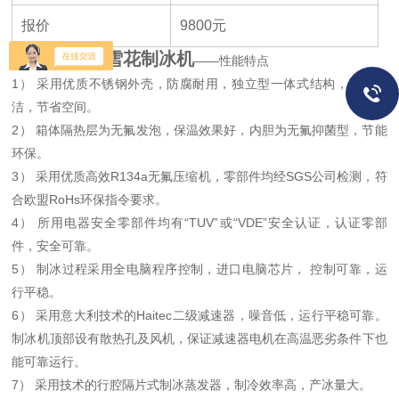
报价
9800
元
科誉IMS-30雪花制冰机
——性能特点
1） 采用优质不锈钢外壳，防腐耐用，独立型一体式结构，紧凑简
洁，节省空间。
2） 箱体隔热层为无氟发泡，保温效果好，内胆为无氟抑菌型，节能
环保。
3） 采用优质高效R134a无氟压缩机，零部件均经SGS公司检测，符
合欧盟RoHs环保指令要求。
4） 所用电器安全零部件均有“TUV”或“VDE”安全认证，认证零部
件，安全可靠。
5） 制冰过程采用全电脑程序控制，进口电脑芯片， 控制可靠，运
行平稳。
6） 采用意大利技术的Haitec二级减速器，噪音低，运行平稳可靠。
制冰机顶部设有散热孔及风机，保证减速器电机在高温恶劣条件下也
能可靠运行。
7） 采用技术的行腔隔片式制冰蒸发器，制冷效率高，产冰量大。