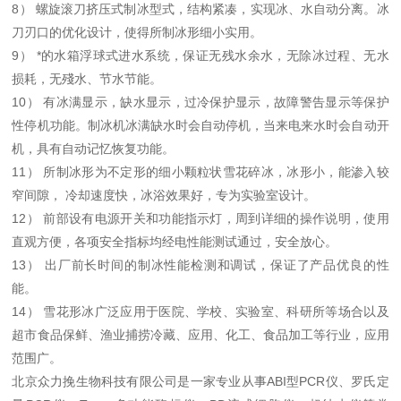
8） 螺旋滚刀挤压式制冰型式，结构紧凑，实现冰、水自动分离。冰
刀刃口的优化设计，使得所制冰形细小实用。
9） *的水箱浮球式进水系统，保证无残水余水，无除冰过程、无水
损耗，无殘水、节水节能。
10） 有冰满显示，缺水显示，过冷保护显示，故障警告显示等保护
性停机功能。制冰机冰满缺水时会自动停机，当来电来水时会自动开
机，具有自动记忆恢复功能。
11） 所制冰形为不定形的细小颗粒状雪花碎冰，冰形小，能渗入较
窄间隙， 冷却速度快，冰浴效果好，专为实验室设计。
12） 前部设有电源开关和功能指示灯，周到详细的操作说明，使用
直观方便，各项安全指标均经电性能测试通过，安全放心。
13）
出厂前长时间的制冰性能检测和调试，保证了产品优良的性
能。
14） 雪花形冰广泛应用于医院、学校、实验室、科研所等场合以及
超市食品保鲜、渔业捕捞冷藏、应用、化工、食品加工等行业，应用
范围广。
北京众力挽生物科技有限公司是一家专业从事ABI型PCR仪、罗氏定