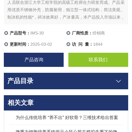
人员联合浙江大学工程学院的高级工程师合力研发而成。产品采
用优质不锈钢外壳，防腐耐用，独立型一体式结构，简洁美观。
制冰机的性能*，碎冰效果好，产冰量高，本产品投入市场以来，
深受广大用户的信赖，产冰量从20L/24h-300L/h都有相应的型
号，可以满足不同客户的需求。
产品型号：
IMS-30
厂商性质：
经销商
更新时间：
2025-03-02
访 问 量：
1844
产品咨询
联系我们
产品目录
相关文章
为什么传统培养 “养不出” 好软骨？三维技术给出答案
微重力细胞培养系统揭示小鼠心脏在模拟失重下的微观病变机制