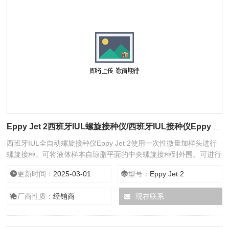
Eppy Jet 2西班牙IUL螺旋接种仪/西班牙IUL接种仪Eppy Jet 2 /西班牙IUL接种仪理 北京
西班牙IUL全自动螺旋接种仪Eppy Jet 2使用一次性微量加样头进行
螺旋接种。可将液体样本自琼脂平面的中央螺旋接种到外围。可进行
各种方式的螺旋接种。改变了过去手工接种烦琐的操作模式。省时省
更新时间：
2025-03-01
型号：
Eppy Jet 2
力。从取样到接种，整个过程无须人为干涉，避免了样品与外界环境
间的相互干扰和污染。
厂商性质：
经销商
现在联系