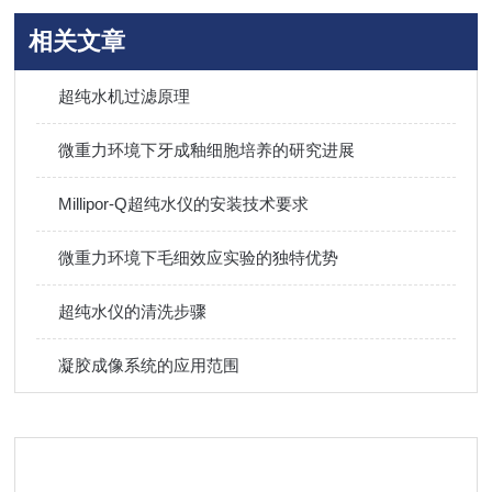
相关文章
超纯水机过滤原理
微重力环境下牙成釉细胞培养的研究进展
Millipor-Q超纯水仪的安装技术要求
微重力环境下毛细效应实验的独特优势
超纯水仪的清洗步骤
凝胶成像系统的应用范围