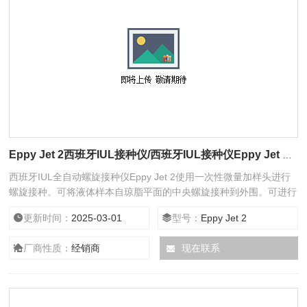
Eppy Jet 2西班牙IUL接种仪/西班牙IUL接种仪Eppy Jet 2价格/西班牙IUL螺旋接种仪北京理
西班牙IUL全自动螺旋接种仪Eppy Jet 2使用一次性微量加样头进行
螺旋接种。可将液体样本自琼脂平面的中央螺旋接种到外围。可进行
各种方式的螺旋接种。改变了过去手工接种烦琐的操作模式。省时省
更新时间：
2025-03-01
型号：
Eppy Jet 2
力。从取样到接种，整个过程无须人为干涉，避免了样品与外界环境
间的相互干扰和污染。
厂商性质：
经销商
现在联系