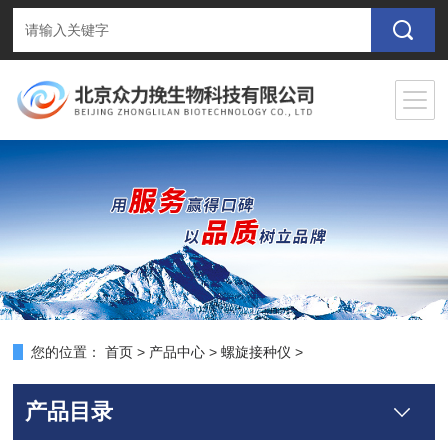
您的位置：
首页
>
产品中心
>
螺旋接种仪
>
产品目录