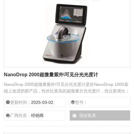
NanoDrop 2000超微量紫外\可见分光光度计
NanoDrop 2000超微量紫外\可见分光光度计是在NanoDrop 1000基
础上改进的新产品，性价比更高的超微量分光光度计，优点更突出：
操作简单、样品量极少、快速、免清洗、性价比高（更宽的波长、更
更新时间：
2025-03-02
型号：
高的浓度、全新的软件等）
厂商性质：
经销商
现在联系