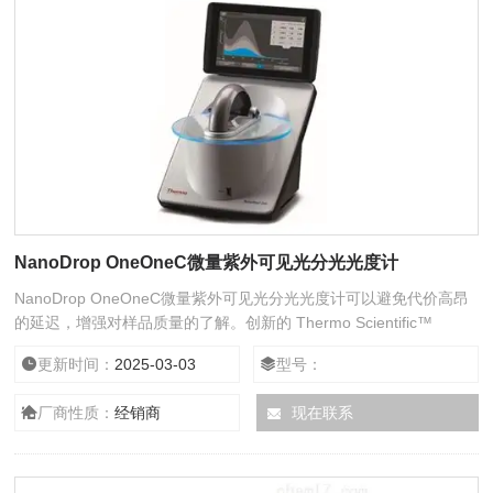
NanoDrop OneOneC微量紫外可见光分光光度计
NanoDrop OneOneC微量紫外可见光分光光度计可以避免代价高昂
的延迟，增强对样品质量的了解。创新的 Thermo Scientific™
Acclaro™ 样品智能技术已经内置到每台仪器，以此提高测量准确性
更新时间：
2025-03-03
型号：
和污染物鉴别能力。可以在您决定是否将样品用于下游应用前，在
仅需 1-2 µL 样品，数秒内实现对 DNA、RNA和蛋白质样品的定量和
厂商性质：
经销商
现在联系
定性分析，同时让您获得全光谱数据。兼容比色杯检测。