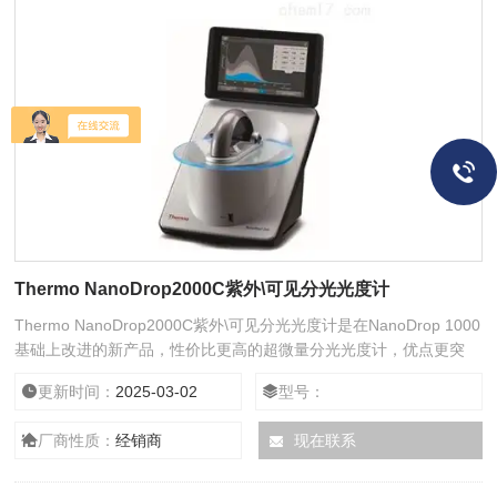
Thermo NanoDrop2000C紫外\可见分光光度计
Thermo NanoDrop2000C紫外\可见分光光度计是在NanoDrop 1000
基础上改进的新产品，性价比更高的超微量分光光度计，优点更突
出：操作简单、样品量极少、快速、免清洗、性价比高（更宽的波
更新时间：
2025-03-02
型号：
长、更高的浓度、全新的软件等）
厂商性质：
经销商
现在联系