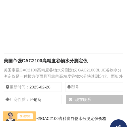
美国帝强GAC2100高精度谷物水分测定仪
美国帝强GAC2100高精度谷物水分测定仪 GAC2100BLUE谷物水分
测定仪是一种极方便而且可靠的高精度谷物水分快速测定仪。面板外
观为蓝色，它可以像便捷式谷物分析仪一样，在15秒钟内测试出谷
更新时间：
2025-02-26
型号：
物样品的水分，样品温度和容重。但它的精确度远远高于便携式谷物
分析仪。 GAC2100BLUE测试的水分结果与烘箱法测定结果的误差
厂商性质：
经销商
现在联系
不超过±0.2%，并且GAC2100BLUE还可以测试颗