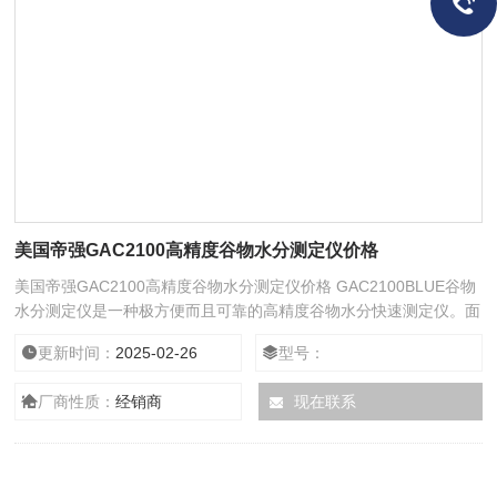
美国帝强GAC2100高精度谷物水分测定仪价格
美国帝强GAC2100高精度谷物水分测定仪价格 GAC2100BLUE谷物
水分测定仪是一种极方便而且可靠的高精度谷物水分快速测定仪。面
板外观为蓝色，它可以像便捷式谷物分析仪一样，在15秒钟内测试
更新时间：
2025-02-26
型号：
出谷物样品的水分，样品温度和容重。但它的精确度远远高于便携式
谷物分析仪。
厂商性质：
经销商
现在联系