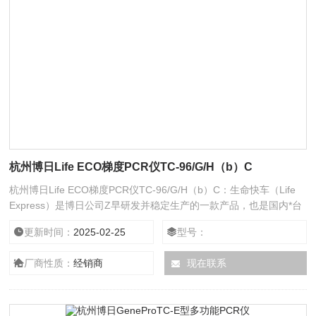
杭州博日Life ECO梯度PCR仪TC-96/G/H（b）C
杭州博日Life ECO梯度PCR仪TC-96/G/H（b）C：生命快车（Life
Express）是博日公司Z早研发并稳定生产的一款产品，也是国内*台
应用半导体致冷器（Peltier）元件的基因扩增仪。 ?半导体致冷 ?无
更新时间：
2025-02-25
型号：
油操作 ?体积小 重量轻?升降温速度快 ?温度匀一性好 ?系列产品 更
多选择
厂商性质：
经销商
现在联系