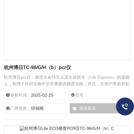
杭州博日TC-96/G/H（b）pcr仪
杭州博日pcr仪：梯度生命快车在原生命快车（Life Express）的基础
上，新增了科研实验中非常重要的梯度功能，并且，在用户界面和软
件功能上也作了大大的改进。96孔大通量扩增，30℃的宽限梯度条
更新时间：
2025-02-25
型号：
件优化实验，简易直观的操作，让生命科学研究真正地快起来！
厂商性质：
经销商
现在联系