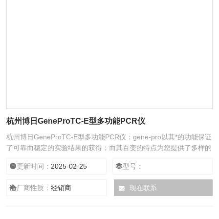
杭州博日GeneProTC-E型多功能PCR仪
杭州博日GeneProTC-E型多功能PCR仪：gene-pro以其*的功能保证
了可靠而稳定的实验结果的获得；而其百变的特点为您提供了多样的
选择，更是突显了个性化设计：既可满足梯度pcr、降落pcr、大通量
更新时间：
2025-02-25
型号：
pcr、原位pcr等各种不同的实验要求；也可满足技术保密、联机联网
操作等各种特殊的操作要求。
厂商性质：
经销商
现在联系