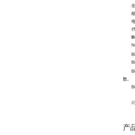
B
N
B
B
数。
B
产