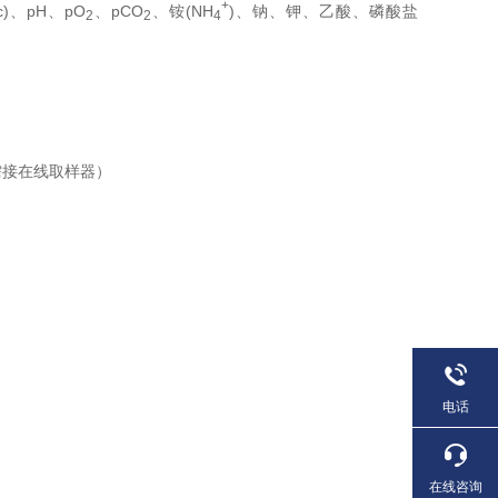
+
c)、pH、pO
、pCO
、铵(NH
)、钠、钾、乙酸、磷酸盐
2
2
4
需接在线取样器）
电话
在线咨询