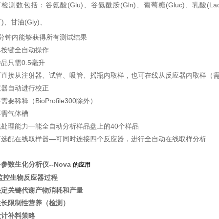
检测数包括：谷氨酸(Glu)、谷氨酰胺(Gln)、葡萄糖(Gluc)、乳酸(La
-
)、甘油(Gly)、
3分钟内能够获得所有测试结果
单按键全自动操作
品只需0.5毫升
可直接从注射器、试管、吸管、摇瓶内取样，也可在线从反应器内取样（
仪器自动进行校正
需要稀释（BioProfile300除外）
不需气体槽
批处理能力—能全自动分析样品盘上的40个样品
可选配在线取样器—可同时连接四个反应器，进行全自动在线取样分析
参数生化分析仪--Nova
的应用
监控生物反应器过程
决定关键代谢产物消耗和产量
生长限制性营养（检测）
设计补料策略