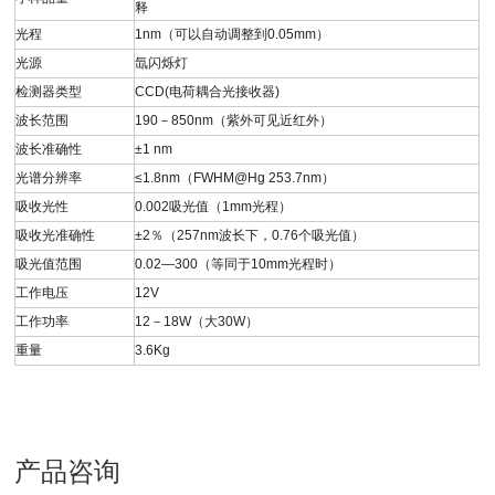
释
光程
1nm（可以自动调整到0.05mm）
光源
氙闪烁灯
检测器类型
CCD(电荷耦合光接收器)
波长范围
190－850nm（紫外可见近红外）
波长准确性
±1 nm
光谱分辨率
≤1.8nm（FWHM@Hg 253.7nm）
吸收光性
0.002吸光值（1mm光程）
吸收光准确性
±2％（257nm波长下，0.76个吸光值）
吸光值范围
0.02—300（等同于10mm光程时）
工作电压
12V
工作功率
12－18W（大30W）
重量
3.6Kg
产品咨询