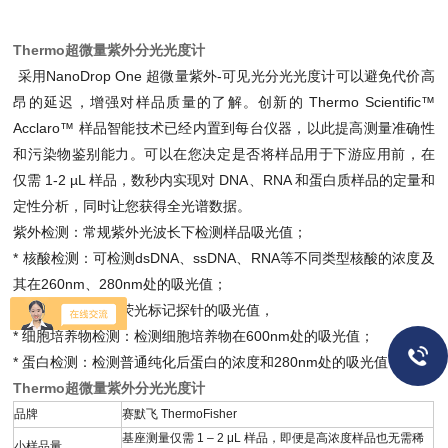
Thermo超微量紫外分光光度计
采用NanoDrop One 超微量紫外-可见光分光光度计可以避免代价高
昂的延迟，增强对样品质量的了解。创新的 Thermo Scientific™
Acclaro™ 样品智能技术已经内置到每台仪器，以此提高测量准确性
和污染物鉴别能力。可以在您决定是否将样品用于下游应用前，在
仅需 1-2 µL 样品，数秒内实现对 DNA、RNA 和蛋白质样品的定量和
定性分析，同时让您获得全光谱数据。
紫外检测：常规紫外光波长下检测样品吸光值；
* 核酸检测：可检测dsDNA、ssDNA、RNA等不同类型核酸的浓度及
其在260nm、280nm处的吸光值；
* 探针检测：检测荧光标记探针的吸光值，
* 细胞培养物检测：检测细胞培养物在600nm处的吸光值；
* 蛋白检测：检测普通纯化后蛋白的浓度和280nm处的吸光值；
Thermo超微量紫外分光光度计
品牌
赛默飞 ThermoFisher
基座测量仅需 1 – 2 μL 样品，即便是高浓度样品也无需稀
小样品量