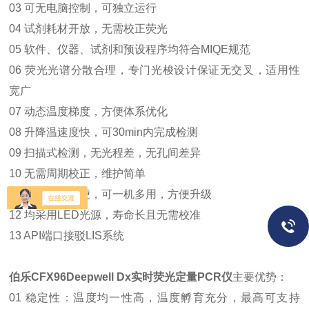
03 可无电脑控制，可独立运行
04 试剂耗材开放，无需校正荧光
05 软件、仪器、试剂和预设程序均符合MIQE规范
06 荧光光谱分散合理，专门光梭设计保证无交叉，适用性
宽广
07 动态温度梯度，方便体系优化
08 升降温速度快，可30min内完成检测
09 扫描式检测，无光程差，无孔间差异
10 无需周期校正，维护简单
11 模块更换简便，可一机多用，方便升级
12 均采用LED光源，寿命长且无需校准
13 API
端口接驳LIS系统
伯乐CFX96Deepwell Dx实时荧光定量PCR仪
主要优势：
01 稳定性：温度均一性高，温度孵育充分，最高可支持