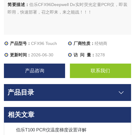
简要描述：
伯乐CFX96Deepwell Dx实时荧光定量PCR仪，即装
即用，快速部署，召之即来，来之能战！！！
产品型号：
CFX96 Touch
厂商性质：
经销商
更新时间：
2026-06-30
访 问 量：
3278
产品咨询
联系我们
产品目录
相关文章
伯乐T100 PCR仪温度梯度设置详解