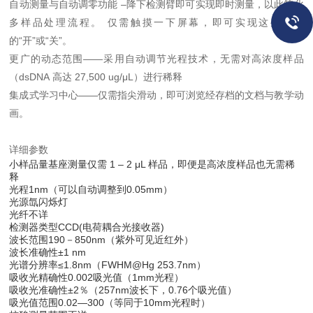
自动测量与自动调零功能 –降下检测臂即可实现即时测量，以此简化
多样品处理流程。 仅需触摸一下屏幕，即可实现这些功能
的“开”或“关”。
更广的动态范围——采用自动调节光程技术，无需对高浓度样品
（dsDNA 高达 27,500 ug/μL）进行稀释
集成式学习中心——仅需指尖滑动，即可浏览经存档的文档与教学动
画。
详细参数
小样品量基座测量仅需 1 – 2 μL 样品，即便是高浓度样品也无需稀
释
光程1nm（可以自动调整到0.05mm）
光源氙闪烁灯
光纤不详
检测器类型CCD(电荷耦合光接收器)
波长范围190－850nm（紫外可见近红外）
波长准确性±1 nm
光谱分辨率≤1.8nm（FWHM@Hg 253.7nm）
吸收光精确性0.002吸光值（1mm光程）
吸收光准确性±2％（257nm波长下，0.76个吸光值）
吸光值范围0.02—300（等同于10mm光程时）