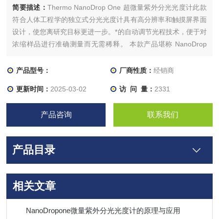
简要描述：
Thermo NanoDrop One 超微量紫外分光光度计此款
符合人体工程学的独立式分光光度计具有高分辨率和触摸屏界面
设计，使您离研究目标更进一步。*的自动调节光程技术，便于对
浓缩样品进行准确测量而无需稀释。 本款产品堪称 NanoDrop
2000/2000c 分光光度计的创新型替代方案。
产品型号：
厂商性质：
经销商
更新时间：
2025-03-02
访 问 量：
2331
产品咨询
联系我们
产品目录
相关文章
NanoDropone微量紫外分光光度计的原理与应用