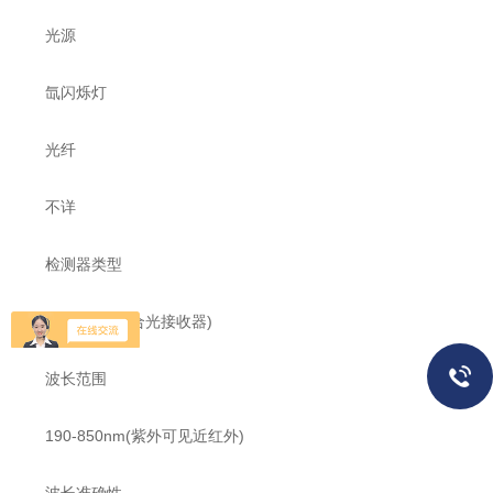
光源
氙闪烁灯
光纤
不详
检测器类型
CCD(电荷耦合光接收器)
波长范围
190-850nm(紫外可见近红外)