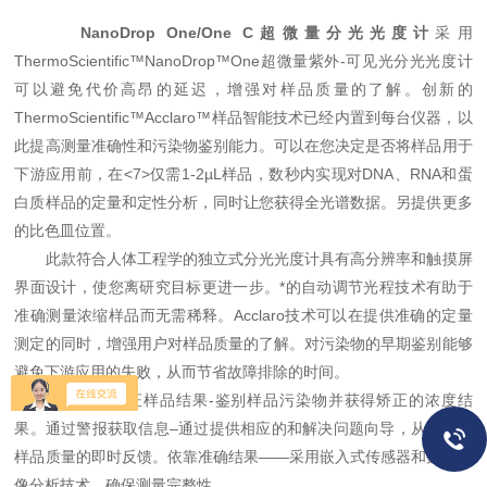
NanoDrop One/One C超微量分光光度计
采用
ThermoScientific™NanoDrop™One超微量紫外-可见光分光光度计
可以避免代价高昂的延迟，增强对样品质量的了解。创新的
ThermoScientific™Acclaro™样品智能技术已经内置到每台仪器，以
此提高测量准确性和污染物鉴别能力。可以在您决定是否将样品用于
下游应用前，在<7>仅需1-2µL样品，数秒内实现对DNA、RNA和蛋
白质样品的定量和定性分析，同时让您获得全光谱数据。另提供更多
的比色皿位置。
此款符合人体工程学的独立式分光光度计具有高分辨率和触摸屏
界面设计，使您离研究目标更进一步。*的自动调节光程技术有助于
准确测量浓缩样品而无需稀释。Acclaro技术可以在提供准确的定量
测定的同时，增强用户对样品质量的了解。对污染物的早期鉴别能够
避免下游应用的失败，从而节省故障排除的时间。
在数秒内验证样品结果-鉴别样品污染物并获得矫正的浓度结
果。通过警报获取信息–通过提供相应的和解决问题向导，从而获得
样品质量的即时反馈。依靠准确结果——采用嵌入式传感器和数字影
像分析技术，确保测量完整性。