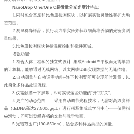
NanoDrop One/One C超微量分光光度计
特点:
1.同时包含基座和比色皿检测模块，以扩展实验灵活性和扩大动
态范围。
2.测量稀释样品，执行动力学实验并获取细菌培养物的光密度测
量结果。
3.比色皿检测模块包括温度控制和搅拌区域。
增强功能:
1.符合人体工程学的独立式设计–集成Android™平板而无需单独
的计算机，能够通过无线网络、以太网或USB实现数据的无缝传输。
2.自动测量与自动调零功能–降下检测臂即可实现即时测量，以
此简化多样品处理流程。
3.仅需触摸一下屏幕，即可实现这些功能的“开"或“关"。
4.更广的动态范围——采用自动调节光程技术，无需对高浓度样
品（dsDNA高达27,500ug/µL）进行稀释集成式学习中心——仅需指
尖滑动，即可浏览经存档的文档与教学动画。
5.光谱范围广(190-850nm)，适合多种样品类型的测量。