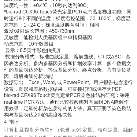
温度均一性：±0.4℃（10秒内达到90C）
*bio-rad CFX96 Touch荧光定量PCR动态温度梯度功能：同
时运行8个不同的温度；梯度温控范围：30 -100℃；梯度温
差范围：1 - 24℃；梯度温度孵育时间：相同
激发/发射波长范围：450-730nm
灵敏度：能检测人类基因组中单拷贝基因
动态范围：10个数量级
显示：8.5英寸彩色触摸屏
数据分析模式：标准曲线定量、熔解曲线、CT 或ΔΔCT 基
因表达分析、多内参基因分析和扩增效率计算、多个数据文
件的基因表达分析、等位基因分析、终点分析、具有等位基
因、熔解曲线分析功能
数据导出：Excel, Word, 或 PowerPoint。用户报告包含运行
设置，图形和表格数据结果，可直接打印或保存为PDF
bio-rad CFX96 Touch荧光定量PCR染色体结构研究：采用
real-time PCR方法，通过比较核酸酶对基因组DNA降解作
用效果，定量分析染色质结构的方法。真正证明了染色质结
构与基因表达之间的高度相关性
4 *附件
计算机及控制分析软件（包含jue对定量、相对定量、融解