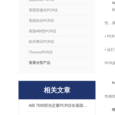
V
创
美国安捷伦PCR仪
美国伯乐PCR仪
性，
美国ABI型PCR仪
• P
杭州博日PCR仪
• 运
ThermoPCR仪
查看全部产品
PCR
P
相关文章
性相
ABI 7500荧光定量PCR仪在基因表达分析中的应用