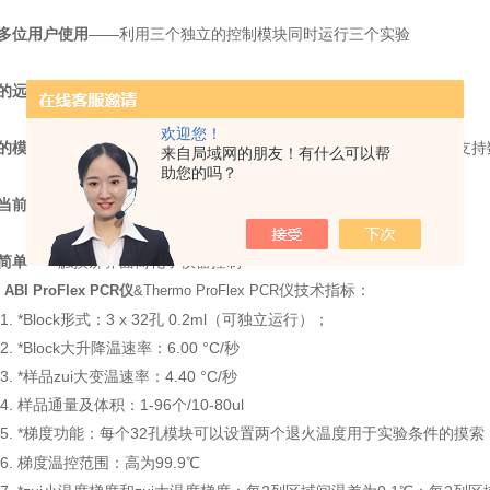
多位用户使用
——利用三个独立的控制模块同时运行三个实验
的远程登录
——利用免费的移动应用程序， 在任何地方连接您的仪器
欢迎您！
的模块配置
——可利用五种类型的加热模块进行优化和通量选择，可支持
来自局域网的朋友！有什么可以帮
助您的吗？
当前的分析使
用——带有热学模拟模式，可像您以前的仪器一样操作
简单
——触摸屏界面简化了仪器控制
.
仪技术指标：
ABI ProFlex PCR仪
&Thermo ProFlex PCR
.1. *Block形式：3 x 32孔 0.2ml（可独立运行）；
.2. *Block大升降温速率：6.00 °C/秒
.3. *样品zui大变温速率：4.40 °C/秒
.4. 样品通量及体积：1-96个/10-80ul
1.5. *梯度功能：每个32孔模块可以设置两个退火温度用于实验条件的摸索
.6. 梯度温控范围：高为99.9℃