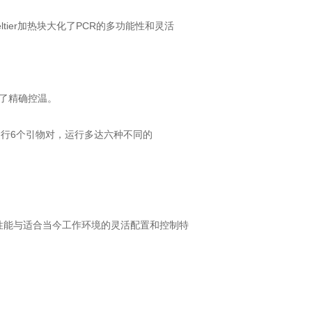
peltier加热块大化了PCR的多功能性和灵活
现了精确控温。
同时运行6个引物对，运行多达六种不同的
可靠性和高性能与适合当今工作环境的灵活配置和控制特