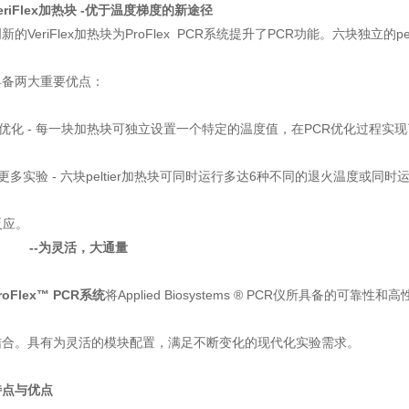
eriFlex加热块 -优于温度梯度的新途径
新的VeriFlex加热块为ProFlex PCR系统提升了PCR功能。六块独立的
具备两大重要优点：
CR优化 - 每一块加热块可独立设置一个特定的温度值，在PCR优化过程实
行更多实验 - 六块peltier加热块可同时运行多达6种不同的退火温度或
反应。
--为灵活，大通量
roFlex™ PCR系统
将Applied Biosystems ® PCR仪所具备的
结合。具有为灵活的模块配置，满足不断变化的现代化实验需求。
特点与优点