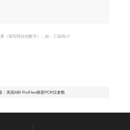
果（填写阿拉伯数字），如：三加四=7
篇：
美国ABI ProFlex梯度PCR仪参数