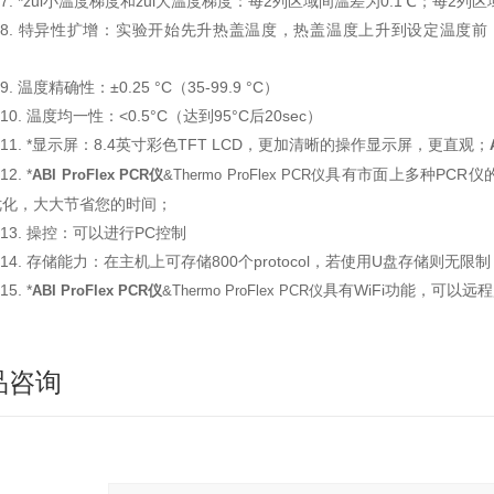
.7. *zui小温度梯度和zui大温度梯度：每2列区域间温差为0.1℃；每2
1.8. 特异性扩增：实验开始先升热盖温度，热盖温度上升到设定温度
；
.9. 温度精确性：±0.25 °C（35-99.9 °C）
.10. 温度均一性：<0.5°C（达到95°C后20sec）
.11. *显示屏：8.4英寸彩色TFT LCD，更加清晰的操作显示屏，更直观；
12. *
具有市面上多种PCR
ABI ProFlex PCR仪
&Thermo ProFlex PCR仪
优化，大大节省您的时间；
.13. 操控：可以进行PC控制
.14. 存储能力：在主机上可存储800个protocol，若使用U盘存储则无限制
15. *
具有WiFi功能，可以
ABI ProFlex PCR仪
&Thermo ProFlex PCR仪
品咨询