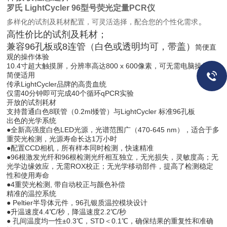
罗氏 LightCycler 96型号荧光定量PCR仪
。
多样化的试剂及耗材配置，可灵活选择，配合您的个性化需求
高性价比的试剂及耗材；
兼容96孔板或8连管（白色或透明均可，带盖）
简便直
观的操作体验
10.4寸超大触摸屏，分辨率高达800 x 600像素，可无需电脑操作，
简便适用
传承LightCycler品牌的高贵血统
仅需40分钟即可完成40个循环qPCR实验
开放的试剂耗材
支持普通白色8联管（0.2ml矮管）与LightCycler 标准96孔板
出色的光学系统
●全新高强度白色LED光源，光谱范围广（470-645 nm），适合于多
重荧光检测，光源寿命长达1万小时
●配置CCD相机，所有样本同时检测，快速精准
●96根激发光纤和96根检测光纤相互独立，无光损失，灵敏度高；无
光学边缘效应，无需ROX校正；无光学移动部件，提高了检测稳定
性和使用寿命
●4重荧光检测, 带自动校正与颜色补偿
精准的温控系统
● Peltier半导体元件，96孔银质温控模块设计
●升温速度4.4℃/秒，降温速度2.2℃/秒
● 孔间温度均一性±0.3℃，STD＜0.1℃，确保结果的重复性和准确