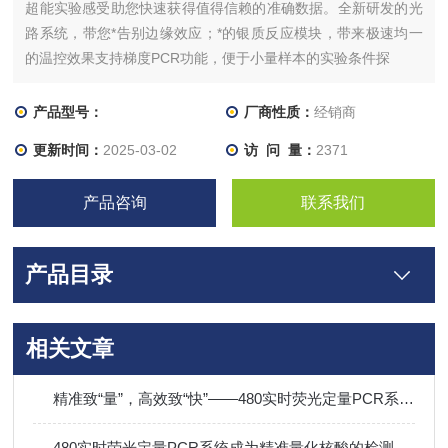
超能实验感受助您快速获得值得信赖的准确数据。全新研发的光
路系统，带您*告别边缘效应；*的银质反应模块，带来极速均一
的温控效果支持梯度PCR功能，便于小量样本的实验条件探
产品型号：
厂商性质：
经销商
更新时间：
2025-03-02
访 问 量：
2371
产品咨询
联系我们
产品目录
相关文章
精准致“量”，高效致“快”——480实时荧光定量PCR系统，重新定义qPCR新标准
480实时荧光定量PCR系统成为精准量化核酸的检测核心​