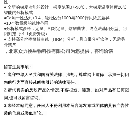
性
● 全新的梯度功能的设计，梯度范围37-98℃，大梯度温度跨度20℃
智能的分析模式
●Cq均一性达到±0.4，轻松区分1000与2000拷贝浓度差异
●10个数量级的线性范围
●分析模式多样，定量、相对定量、熔解曲线、终点法基因分型、阴
阳判定（v1.1免费升级）
● 支持高分辨率熔解曲线（HRM）分析，且自带分析软件，无需另
外购买
，北京众力挽生物科技有限公司为您提供，咨询洽谈
留言注意事项：
1.遵守中华人民共和国有关法律、法规，尊重网上道德，承担一切因
您的行为而直接或间接引起的法律责任。
2.请您真实的反映产品的情况,不要捏造、诬蔑。如对产品有任何疑
问,也可以留言咨询。
3.未经本站同意，任何人不得利用本留言簿发布或团体的具有广告性
质的信息或类似言论。