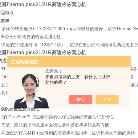
国Thermo pico21/21R高速冷冻离心机
产品特点
高效率
样的转头选择和17,000/21,000 x g两种规格的选择，赋予Thermo Scien
的离心应用所需要的转速及通用性
快速的加/减速时间（12秒/12秒），使您在更少的时间内可以离心更多
国Thermo pico21/21R高速冷冻离心机
*的通用性
hermo Scientific Heraeus Pico & Fresco广泛的转头选择，可以
欢迎您！
24孔微量转头可用于各种1.5到2.0 mL微量管，包括带过滤柱的离心管.
来自局域网的朋友！有什么可以帮
助您的吗？
的18-孔双排转头可容纳2.0 mL和0.5 mL微量离心管, 免除了更换适
他转头可容纳0.5 mL 及 0.2 mL PCR 管及血比容管.
出众的安全性及方便性
的 ClickSeal™ 防生物污染转头保证优异的安全性和方便性 .
简洁、醒目的控制及显示面板让条件设定和操作及其方便.
高强度的转头材料耐受苛刻的清洁和高温消毒，提供长年无污染的操作.