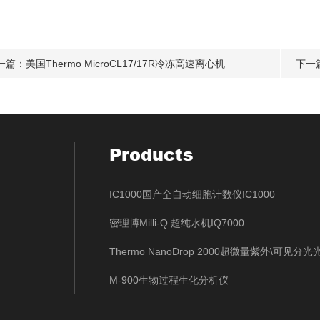
一篇：
美国Thermo MicroCL17/17R冷冻高速离心机
下一
Products
IC1000国产全自动细胞计数仪IC1000
密理博Milli-Q 超纯水机IQ7000
Thermo NanoDrop 2000超微量紫外\可见分
M-900生物过程生化分析仪