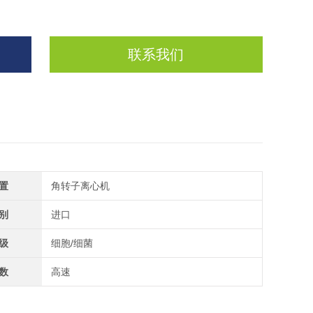
联系我们
置
角转子离心机
别
进口
级
细胞/细菌
数
高速