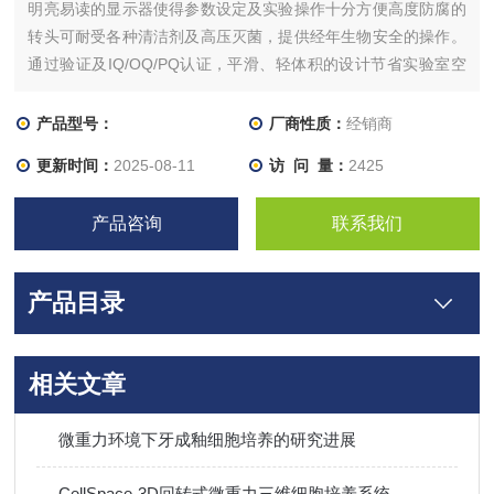
明亮易读的显示器使得参数设定及实验操作十分方便高度防腐的
转头可耐受各种清洁剂及高压灭菌，提供经年生物安全的操作。
通过验证及IQ/OQ/PQ认证，平滑、轻体积的设计节省实验室空
间，易于清洗及维护。
产品型号：
厂商性质：
经销商
更新时间：
2025-08-11
访 问 量：
2425
产品咨询
联系我们
产品目录
相关文章
微重力环境下牙成釉细胞培养的研究进展
CellSpace-3D回转式微重力三维细胞培养系统