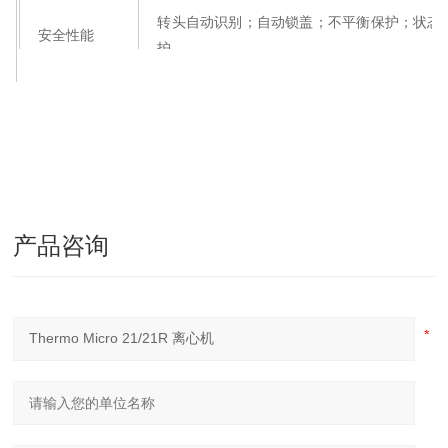
转头自动识别；自动锁盖；不平衡保护；状态
安全性能
护
噪音
55dB
56dB
时间设置
1－99min，增量1min
温度设置
－9～40
℃
，增量1
℃
，带预冷程序（仅冷冻型
尺寸（mm）
225/243/352
330/295/445
225/243/35
产品咨询
加减速时间
11
12
12
（s）