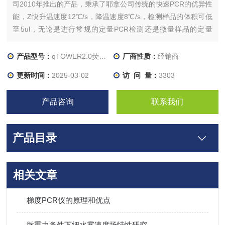
司2010年推出的产品，秉承了耶拿公司传统的快速PCR的优异性
能，Z快升温速度12℃/s，降温速度8℃/s，检测样品的体积可低
至5ul，无论是进行常规的定量PCR检测还是微量样品的定量
PCR检测，都能得到很好的结果，而且检测快速，Z快可在20分
钟内完成一个96孔样品的四通道定量PCR检测。
产品型号：
qTOWER2.0荧光定量PCR仪
厂商性质：
经销商
更新时间：
2025-03-02
访 问 量：
3303
产品咨询
联系我们
产品目录
相关文章
梯度PCR仪的原理和优点
微重力条件下细水雾速度场特性研究