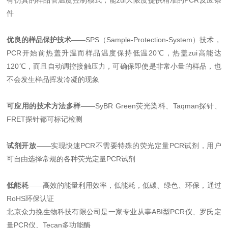
有仿真的样品管温度控制模式，能zui大限度提供精准的PCR反应条
件
优良的样品保护技术
——SPS（Sample-Protection-System）技术，
PCR开始前热盖升温而样品温度保持低温20℃，热盖zui高能达
120℃，而且自动调控接触压力，可确保即使是非常小量的样品，也
不会发生样品挥发冷凝的现象
可应用的技术方法多样
——SyBR Green荧光染料、Taqman探针、
FRET探针都可标记检测
试剂开放
——实现快速PCR不需要特殊的荧光定量PCR试剂，用户
可自由选择常规的各种荧光定量PCR试剂
低能耗
——高效的能量利用效率，低能耗，低碳、绿色、环保，通过
RoHS环保认证
北京众力挽生物科技有限公司是一家专业从事ABI型PCR仪、罗氏定
量PCR仪、Tecan多功能酶