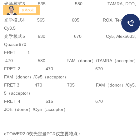
光学模式3 535 580 TAMRA, DFO,
Alexa546, NED
光学模式4 565 605 ROX, TexasRed,
Cy3.5
光学模式5 630 670 Cy5, Alexa633,
Quasar670
FRET 1
470 580 FAM（donor）/TAMRA（acceptor）
FRET 2 470 670
FAM（donor）/Cy5（acceptor）
FRET 3 470 705 FAM（donor）/Cy5.
5（acceptor）
FRET 4 515 670
JOE（donor）/Cy5（acceptor）
qTOWER2.0荧光定量PCR仪
主要特点：