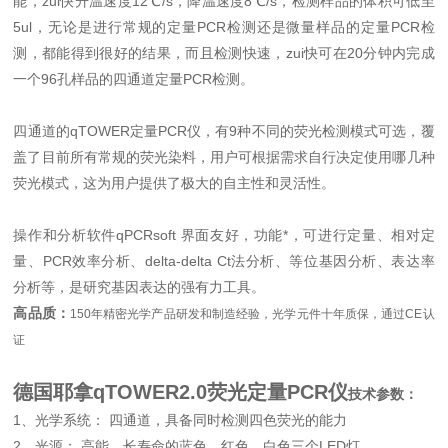
能，zui快升温速度12℃/s，降温速度8℃/s，检测样品的体积可低至
5ul，无论是进行常规的定量PCR检测还是微量样品的定量PCR检
测，都能得到很好的结果，而且检测快速，zui快可在20分钟内完成
一个96孔样品的四通道定量PCR检测。
四通道的qTOWER定量PCR仪，有9种不同的荧光检测模式可选，覆
盖了目前所有常规的荧光染料，用户可根据需求自行决定使用哪几种
荧光模式，这为用户提供了极大的自主性和灵活性。
操作和分析软件qPCRsoft 界面友好，功能*，可进行定量、相对定
量、PCR效率分析、delta-delta Ct法分析、等位基因分析、表达率
分析等，是研究基因表达的强有力工具。
高品质：
150
年精密光学产品研发和制造经验，光学元件十年质保，通过CE认
证
德国耶拿qTOWER2.0荧光定量PCR仪
技术参数：
1、光学系统： 四通道，具备同时检测四色荧光的能力
2、光源： 高能、长寿命的蓝色、红色、白色三个LED灯