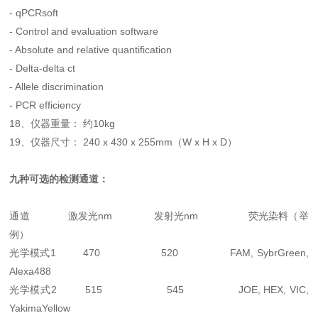
- qPCRsoft
- Control and evaluation software
- Absolute and relative quantification
- Delta-delta ct
- Allele discrimination
- PCR efficiency
18、仪器重量： 约10kg
19、仪器尺寸： 240 x 430 x 255mm（W x H x D）
九种可选的检测通道：
通道 激发光nm 发射光nm 荧光染料（举
例）
光学模式1 470 520 FAM, SybrGreen,
Alexa488
光学模式2 515 545 JOE, HEX, VIC,
YakimaYellow