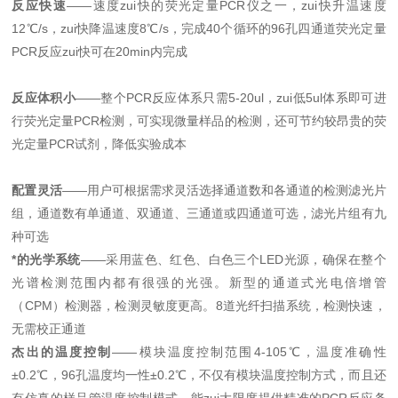
反应快速
——速度zui快的荧光定量PCR仪之一，zui快升温速度
12℃/s，zui快降温速度8℃/s，完成40个循环的96孔四通道荧光定量
PCR反应zui快可在20min内完成
反应体积小
——整个PCR反应体系只需5-20ul，zui低5ul体系即可进
行荧光定量PCR检测，可实现微量样品的检测，还可节约较昂贵的荧
光定量PCR试剂，降低实验成本
配置灵活
——用户可根据需求灵活选择通道数和各通道的检测滤光片
组，通道数有单通道、双通道、三通道或四通道可选，滤光片组有九
种可选
*的光学系统
——采用蓝色、红色、白色三个LED光源，确保在整个
光谱检测范围内都有很强的光强。新型的通道式光电倍增管
（CPM）检测器，检测灵敏度更高。8道光纤扫描系统，检测快速，
无需校正通道
杰出的温度控制
——模块温度控制范围4-105℃，温度准确性
±0.2℃，96孔温度均一性±0.2℃，不仅有模块温度控制方式，而且还