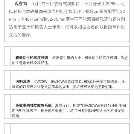
观察筒
双目或三目铰链式观察筒；三目分光比20/80，可
以轻松与数码摄像头或照相机连接工作；视场zui高可配置到22
mm；有48-75mm和52-75mm两种不同的双目瞳孔调节距分别
适用于亚洲和欧美人士使用，您可以根据自己的双目距离作出
灵活的选择。
粗微动手轮高度可调
根据您手形的大小，粗微动手轮高度可调，为您
的手臂带来轻松和舒适。
照明系统
6V/20W、6V/30W卤素灯或者LED多种光源可供选择。抽
屉式的灯座设计让您只需简单地拔出、插入便可方便地更换灯泡。
高效率的独立散热系统
澳浦设计。即使在6V/30W卤素灯48小时不间
断照明的环境下，机身也不会烫手，完*了长期困扰研究人员的机身发烫
问题。