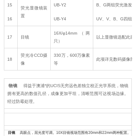
15
UB-Y2
B、G两组荧光激发
荧光显微镜装
置
16
UB-Y4
UV、V、B、G四组
16X/φ14mm（两
17
目镜
以上显微镜选配此目镜时
只）
荧光冷CCD摄
330万，600万像素
18
此项详见数码摄像部
像
等
物镜
得益于澳浦*的UCIS无穷远色差独立校正光学系统，物镜
拥有更高的数值孔径，成像更加平坦，清晰范围可达视场边缘。
经过防霉处理。
目镜
高眼点，屈光度可调。10X目镜视场范围有20mm和22mm两种配置。