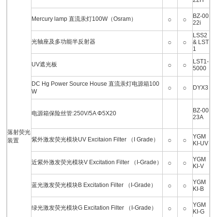
22H
BZ-00
Mercury lamp 直流汞灯100W（Osram）
○
○
22i
LSS2
光轴座及多功能半反射器
○
○
& LST
1
LST1-
UV遮光板
○
○
5000
DC Hg Power Source House 直流汞灯电源箱100
○
○
DYX3
W
BZ-00
电源箱保险丝管:250V/5A Φ5X20
23A
落射荧光
YGM
紫外激发荧光模块UV Excitaion Filter （I Grade）
○
○
装置
KI-UV
YGM
近紫外激发荧光模块V Excitation Filter （I-Grade）
○
○
KI-V
YGM
蓝光激发荧光模块B Excitation Filter （I-Grade）
○
○
KI-B
YGM
绿光激发荧光模块G Excitation Filter （I-Grade）
○
○
KI-G