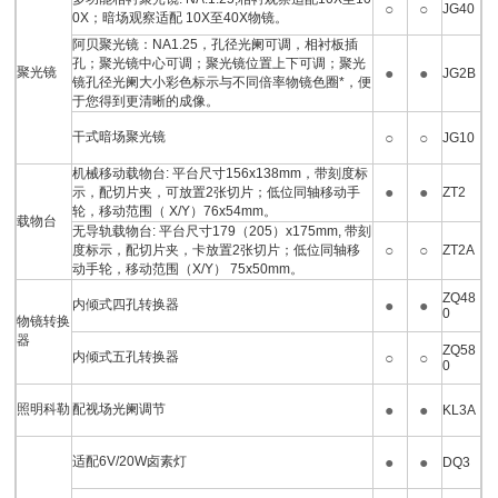
○
○
JG40
0X；暗场观察适配 10X至40X物镜。
阿贝聚光镜：NA1.25，孔径光阑可调，相衬板插
孔；聚光镜中心可调；聚光镜位置上下可调；聚光
聚光镜
●
●
JG2B
镜孔径光阑大小彩色标示与不同倍率物镜色圈*，便
于您得到更清晰的成像。
干式暗场聚光镜
○
○
JG10
机械移动载物台: 平台尺寸156x138mm，带刻度标
●
●
示，配切片夹，可放置2张切片；低位同轴移动手
ZT2
轮，移动范围（ X/Y）76x54mm。
载物台
无导轨载物台: 平台尺寸179（205）x175mm, 带刻
○
○
度标示，配切片夹，卡放置2张切片；低位同轴移
ZT2A
动手轮，移动范围（X/Y） 75x50mm。
ZQ48
内倾式四孔转换器
●
●
0
物镜转换
器
ZQ58
内倾式五孔转换器
○
○
0
照明科勒
配视场光阑调节
●
●
KL3A
适配6V/20W卤素灯
●
●
DQ3