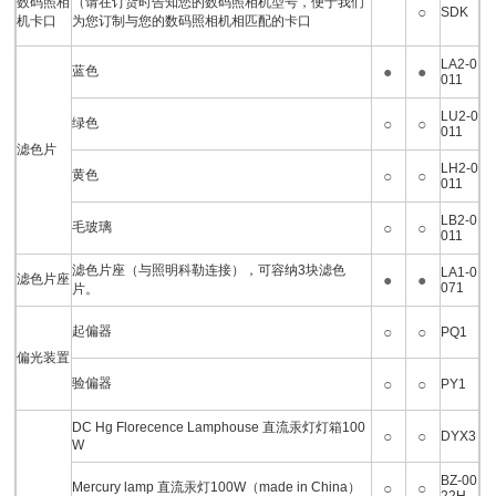
数码照相
（请在订货时告知您的数码照相机型号，便于我们
○
SDK
机卡口
为您订制与您的数码照相机相匹配的卡口
LA2-0
蓝色
●
●
011
LU2-0
绿色
○
○
011
滤色片
LH2-0
黄色
○
○
011
LB2-0
毛玻璃
○
○
011
滤色片座（与照明科勒连接），可容纳3块滤色
LA1-0
滤色片座
●
●
071
片。
起偏器
○
○
PQ1
偏光装置
验偏器
○
○
PY1
DC Hg Florecence Lamphouse 直流汞灯灯箱100
○
○
DYX3
W
BZ-00
Mercury lamp 直流汞灯100W（made in China）
○
○