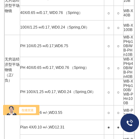
无穷远经
10B
济型平场
物镜
WB-X
40X/0.65 ∞/0.17, WD0.76 （Spring）
○
○
40B
WB-X
100X/1.25 ∞/0.17, WD0.24（Spring,Oil）
○
○
100B
WB-X
PHp1
○
○
PH 10X/0.25 ∞/0.17,WD6.75
0B/W
B-PH
n10B
无穷远经
WB-X
PHp4
济型平场
PH 40X/0.65 ∞/0.17, WD0.76 （Spring）
○
○
0B/W
物镜
B-PH
（正/
n40B
负）
WB-X
PHp1
00B/
PH 100X/1.25 ∞/0.17, WD0.24（Spring,Oil）
○
○
WB-P
Hn10
0B
WB-P
○
○
Plan 2X/0.06 ∞/-,WD3.55
2A
WB-P
●
●
Plan 4X/0.10 ∞/-,WD12.31
4C