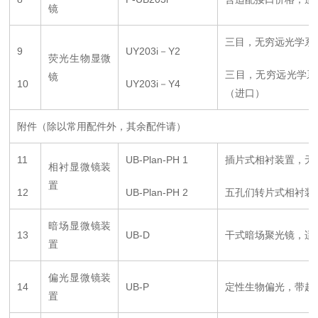
镜
三目，无穷远光学系
9
UY203i－Y2
荧光生物显微
三目，无穷远光学系
镜
10
UY203i－Y4
（进口）
附件（除以常用配件外，其余配件请）
11
UB-Plan-PH 1
插片式相衬装置，无穷远
相衬显微镜装
置
12
UB-Plan-PH 2
五孔们转片式相衬装置，
暗场显微镜装
13
UB-D
干式暗场聚光镜，适用于
置
偏光显微镜装
14
UB-P
定性生物偏光，带起
置