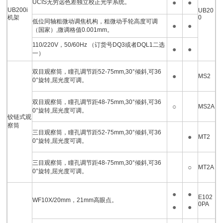
UCIS无穷远色差独立校正光学系统。
●
●
UB200i
UB20
机架
0
低位同轴粗微动调焦机构，粗微动手轮高度可调
●
●
（国家）,微调格值0.001mm。
110/220V，50/60Hz （订货号DQ3或者DQL1二选
●
●
一）
双目观察筒，瞳孔调节距52-75mm,30°倾斜,可36
●
MS2
0°旋转,屈光度可调。
双目观察筒，瞳孔调节距48-75mm,30°倾斜,可36
○
MS2A
0°旋转,屈光度可调。
铰链式观
察筒
三目观察筒，瞳孔调节距52-75mm,30°倾斜,可36
●
MT2
0°旋转,屈光度可调。
三目观察筒，瞳孔调节距48-75mm,30°倾斜,可36
○
MT2A
0°旋转,屈光度可调。
●
●
E102
WF10X/20mm，21mm高眼点。
0PA
●
●