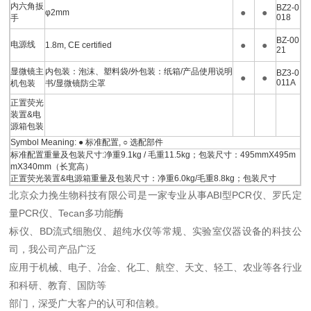
内六角扳
BZ2-0
●
●
φ2mm
018
手
BZ-00
电源线
●
●
1.8m, CE certified
21
显微镜主
内包装：泡沫、塑料袋/外包装：纸箱/产品使用说明
BZ3-0
●
●
011A
机包装
书/显微镜防尘罩
正置荧光
装置&电
源箱包装
Symbol Meaning: ● 标准配置, ○ 选配部件
标准配置重量及包装尺寸:净重9.1kg / 毛重11.5kg；包装尺寸：495mmX495m
mX340mm（长宽高）
正置荧光装置&电源箱重量及包装尺寸：净重6.0kg/毛重8.8kg；包装尺寸
北京众力挽生物科技有限公司是一家专业从事ABI型PCR仪、罗氏定
量PCR仪、Tecan多功能酶
标仪、BD流式细胞仪、超纯水仪等常规、实验室仪器设备的科技公
司，我公司产品广泛
应用于机械、电子、冶金、化工、航空、天文、轻工、农业等各行业
和科研、教育、国防等
部门，深受广大客户的认可和信赖。