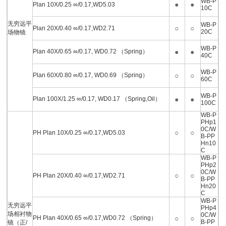
WB-P
●
●
Plan 10X/0.25 ∞/0.17,WD5.03
10C
无穷远平
WB-P
○
○
Plan 20X/0.40 ∞/0.17,WD2.71
20C
场物镜
WB-P
Plan 40X/0.65 ∞/0.17, WD0.72 （Spring）
●
●
40C
WB-P
Plan 60X/0.80 ∞/0.17, WD0.69 （Spring）
○
○
60C
WB-P
Plan 100X/1.25 ∞/0.17, WD0.17 （Spring,Oil）
●
●
100C
WB-P
PHp1
0C/W
○
○
PH Plan 10X/0.25 ∞/0.17,WD5.03
B-PP
Hn10
C
WB-P
PHp2
0C/W
○
○
PH Plan 20X/0.40 ∞/0.17,WD2.71
B-PP
Hn20
C
WB-P
无穷远平
PHp4
场相衬物
0C/W
PH Plan 40X/0.65 ∞/0.17,WD0.72 （Spring）
○
○
B-PP
镜（正/