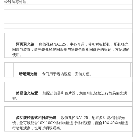
经过防霉处理。
阿贝聚光镜
数值孔径NA1.25，中心可调，带相衬板插孔，配孔径光
阑调节装置，聚光镜孔径光阑采用与物镜色圈相同颜色的标记，方便您的
使用。
暗场聚光镜
专门用于暗场观察，安装方便。
简易偏光装置
加配起偏器和验片器，您便可以轻松进行简易偏光观
察。
多功能转盘式相衬聚光镜
数值孔径NA1.25，配置多功能相衬聚光
镜，您可以配合10X-100X相衬物镜进行相衬观察，配合10X-40X物镜进
行暗场观察，也可以明场观察。