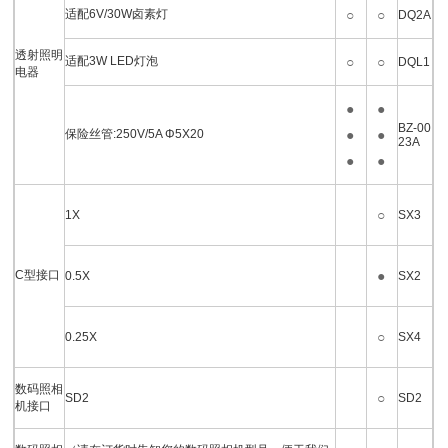
适配6V/30W卤素灯
○
○
DQ2A
透射照明
适配3W LED灯泡
○
○
DQL1
电器
●
●
BZ-00
保险丝管:250V/5A Φ5X20
●
●
23A
●
●
○
1X
SX3
C型接口
●
0.5X
SX2
○
0.25X
SX4
数码照相
○
SD2
SD2
机接口