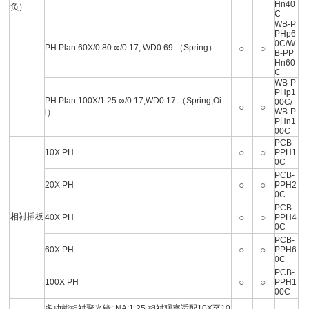
Hn40
负）
C
WB-P
PHp6
0C/W
PH Plan 60X/0.80 ∞/0.17, WD0.69 （Spring）
○
○
B-PP
Hn60
C
WB-P
PHp1
PH Plan 100X/1.25 ∞/0.17,WD0.17 （Spring,Oi
00C/
○
○
WB-P
l）
PHn1
00C
PCB-
○
○
10X PH
PPH1
0C
PCB-
○
○
20X PH
PPH2
0C
PCB-
相衬插板
○
○
40X PH
PPH4
0C
PCB-
○
○
60X PH
PPH6
0C
PCB-
○
○
100X PH
PPH1
00C
多功能相衬聚光镜: NA:1.25,相衬观察适配10X至10