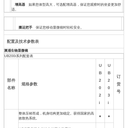
增高器
如果您体型高大，可选配增高器，保证您观察时的坐姿更加舒
适。
搬运把手
保证您移动显微镜时轻松安全。
配置及技术参数表
澳浦生物显微镜
UB200i系列配套表
U
U
B
B
订
部件
2
2
规格参数
货
名称
0
0
号
2
3
i
i
整体压铸而成，机身结构更加稳定。获得国家的高
●
●
效散热系统。