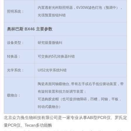
内置透射光柯勒照明器，6V30W滤色灯泡（预调中），
照明系统：
光强预置按钮
纠错
奥林巴斯
BX46
主要参数
设备类型：
研究级显微镜
纠
转换器：
可交换的5孔转换器
纠错
光学系统：
UIS2
光学系统
纠错
陶瓷表面同轴载物台, 带有左手或右手低位驱动装置，带
有旋转装置和扭力矩调节装置；
载物台：
可选购胶皮帽（也可提供物障碍，凹槽，同轴，平板，
转动式载物台）
北京众力挽生物科技有限公司是一家专业从事ABI型PCR仪、罗氏定
量PCR仪、Tecan多功能酶