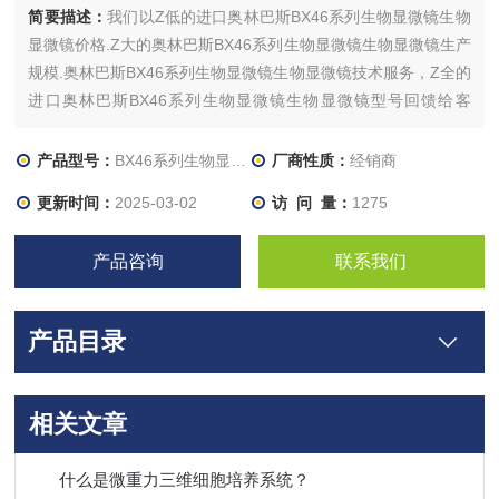
简要描述：
我们以Z低的进口奥林巴斯BX46系列生物显微镜生物
显微镜价格.Z大的奥林巴斯BX46系列生物显微镜生物显微镜生产
规模.奥林巴斯BX46系列生物显微镜生物显微镜技术服务，Z全的
进口奥林巴斯BX46系列生物显微镜生物显微镜型号回馈给客
户。北京进口奥林巴斯BX46系列生物显微镜生物显微镜由北京
众力挽生物科技有限公司特别提供，欢迎惠顾！
产品型号：
BX46系列生物显微镜
厂商性质：
经销商
更新时间：
2025-03-02
访 问 量：
1275
产品咨询
联系我们
产品目录
相关文章
什么是微重力三维细胞培养系统？