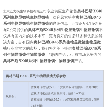
专业供应生产销售
奥林巴斯BX46
北京众力挽生物科技有限公司
系列生物显微镜生物显微镜
，欢迎您实验室
奥林巴斯BX46
系列生物显微镜生物显微镜
的详细信息！
北京众力挽生物科技
提供的
奥林巴斯BX46系列生物显微镜生物显微镜
不
有限公司
仅具有国内外的技术水平，更有良好的售后服务和优质的解
决方案，占有国内
奥林巴斯BX46系列生物显微镜生物显微
镜
行业非常大的市场，我们将为阁下提供
奥林巴斯BX46系
列生物显微镜生物显微镜
，*惠的产品，zui有市场竞争力的
奥林巴斯BX46系列生物显微镜生物显微镜
产品。
奥林巴斯
BX46 系列生物显微镜
光学参数
宽视野（视场数22）：宽视场双目观察筒，倾角30度
宽视场可变倾角双目观察筒，倾角5～35度
观察头：
超宽视野（视场数26.5）：超宽视场三目观察筒，倾角
24度
纠错