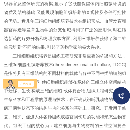
织器官及整体研究的桥梁,显示了它既能保留体内细胞微环境的
物质及结构基础,又能展现细胞组织培养的直观性及条件可控性
的优势。近几年三维细胞组织培养技术在组织形成、血管发育和
器官再造等发育生物学的分支领域得到了广泛的应用;同时在筛
选新药的疗效分析和毒理实验方面, 利用三维培养获得了和二维
单层培养*不同的结果, 引起了药物学家的极大兴趣。
三维
细胞组织培养是组织工程研究非常重要的桥梁和方法，
三维3d细胞组织培养技术(three-dimensional cell culture, TDCC)
是指将具有三维结构的不同材料的载体与各种不同种类的细胞组
织在体外共同培养, 使细胞组织能够在载体的三维立体空间结构
中迁移、生长,
构成
三维的细胞-载体复合物,组织工程研究：应用
生命科学和工程学的原理与技术，在正确认识哺乳动物的正常及
病理两种状态下的结构与功能关系的基础上，研究、开发用于修
复、维护、促进人体各种组织或器官损伤后的功能和形态生物替
代。组织工程的核心为：建立细胞与生物材料的三维空间复合