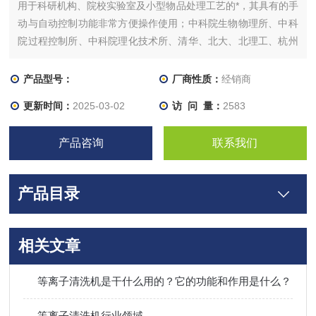
用于科研机构、院校实验室及小型物品处理工艺的*，其具有的手
动与自动控制功能非常方便操作使用；中科院生物物理所、中科
院过程控制所、中科院理化技术所、清华、北大、北理工、杭州
诺尔康神经电子公司、廊坊安科光电公司、东莞博阳光电公司等
用户使用该机
产品型号：
厂商性质：
经销商
更新时间：
2025-03-02
访 问 量：
2583
产品咨询
联系我们
产品目录
相关文章
等离子清洗机是干什么用的？它的功能和作用是什么？
等离子清洗机行业领域