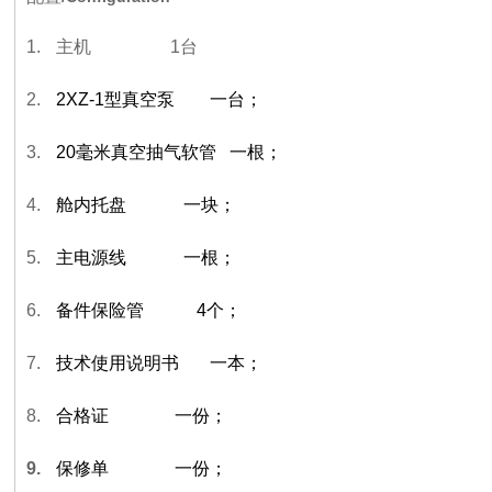
1.
主机 1台
2.
2XZ-1
型真空泵 一台；
3.
20
毫米真空抽气软管 一根；
4.
舱内托盘 一块；
5.
主电源线 一根；
6.
备件保险管 4个；
7.
技术使用说明书 一本；
8.
合格证 一份；
9.
保修单 一份；