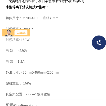
6.
无需特殊进行维护，在日常使用中保持仪器清洁即可
小型等离子清洗机
技术指标：
舱体尺寸：
270mX100
（直径）
mm
射频频率：
40KHz
射频功率
: 150W
电
源：
~220V
电
流：
1.2A
外形尺寸
: 450mmX450mmX200mm
整机重量：
15Kg
真空泵配置：
2XZ—1
型真空泵
配置
/Configuration