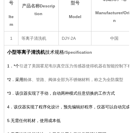
号
型号
产品名称
Descrip
Manufacturer/Orig
tion
Ite
Model
n
m
1
等离子清洗机
DJY-2A
中国
小型等离子清洗机
技术规格
/Specification
1
．*个
引进了美国霍尼韦尔真空压力传感器使得机器在智能控制下有
*2
．采用
舱体、管路、阀体全部为不锈钢材料，称之为全防腐型
*3
．该仪器实现了手动，自动两种模式任意切换的工作方式
4
．该仪器实现了程序化设计，预先编辑好程序，仪器可以自动完成
5.
无需任何耗材，使用成本低