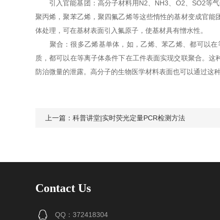
引入官能基团：高分子材料用N2、NH3、O2、SO2等气体
聚丙烯，聚苯乙烯，聚四氟乙烯等这些惰性的基材变成官能
体处理，可在基材表面引入氟原子，使基材具有憎水性。
聚合：很多乙烯基单体，如，乙烯、苯乙烯、都可以在等
质，都可以在等离子体条件下在工件表面实现交联聚合。这
防治微量的泄露。高分子的生物医学材料表面也可以通过这
上一篇：
科普讲堂|实时荧光定量PCR检测方法
Contact Us
QQ：372418304