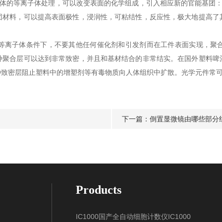
的等离子体处理，可以改变表面的化学组成，引入相应新的官能基团：-NH
团材料，可以提高表面极性，浸润性，可粘结性，反应性，极大地提高了
离子体条件下，不要其他任何催化剂和引发剂而在工件表面实现，聚合
种聚合层可以达到非常致密，并且和基材结合的非常结实。在国外塑料啤
种致密层阻止塑料中的增塑剂等有毒物质向人体组织中扩散。光学元件常
下一篇：
倒置显微镜由哪些部分
Products
IC1000国产全自动细胞计数仪IC1000