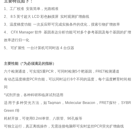
主要特点如下：
1、工厂校准 安装简单，光路精准
2、 8.5 英寸超大 LCD 彩色触摸屏 实时观测扩增曲线
3、温度梯度功能 一次反应即可完成实验条件的优化，摸索引物扩增效率
4、 CFX Manager 软件 基因表达分析功能可对多个参考基因及每个基因的扩增
效率进行归一化
5、 可扩展性 一台计算机可同时连 4 台仪器
主要性能（
*
为必须满足的指标）
六个检测通道，可实现
5
重
PCR
，可同时检测
5
个靶基因，
FRET
检测通道
有动态温度梯度
PCR
功能，可以同时运行
8
个不同的温度，每个温度孵育时间相
同
*试剂开放，各种科研和临床试剂适用
适用于多种荧光方法，如
Taqman
，
Molecular Beacon
，
FRET
探针，
SYBR
Green I
等
耗材开放，可使用
0.2ml
单管、八联管、
96
孔板等
可独立运行，真正离线操作，无需连接电脑即可实时监控
PCR
荧光扩增曲线