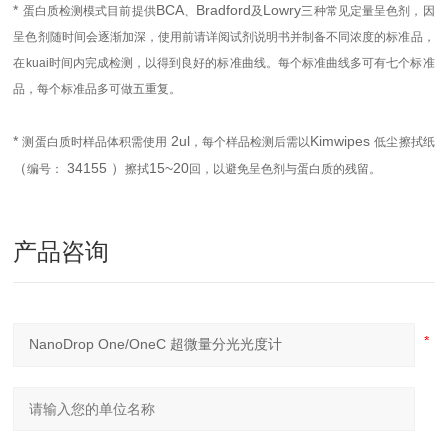
*
BCA
Bradford
Lowry
蛋白质检测模式目前提供
、
及
三种常见定量呈色剂，因
呈色剂随时间会逐渐加深，使用前请详阅试剂说明书并制备不同浓度的标准品，
在kuai时间内完成检测，以得到良好的标准曲线。每个标准曲线多可有七个标准
品，每个标准品多可做五重复。
*
2ul
Kimwipes
测蛋白质时样品体积需使用
，每个样品检测后需以
低尘擦拭纸
（
34155 ）
15~20
编号：
擦拭
回，以避免呈色剂与蛋白质的残留。
产品咨询