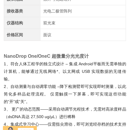
接收器类
光电二极管阵列
仪器结构
双光束
价格区间
面议
NanoDrop One/OneC 超微量分光光度计
1、符合人体工程学的独立式设计 – 集成 Android平板而无需单独的
计算机，能够通过无线网络*、以太网或 USB 实现数据的无缝传
输。
2、自动测量与自动调零功能 –降下检测臂即可实现即时测量，以此
简化多样品处理流程。 仅需触摸一下屏幕，即可实现这些功能
的“开”或“关”。
3、 更广的动态范围——采用自动调节光程技术，无需对高浓度样品
（dsDNA 高达 27,500 ug/μL）进行稀释
4、集成式学习中心——仅需指尖滑动，即可浏览经存档的技术支持