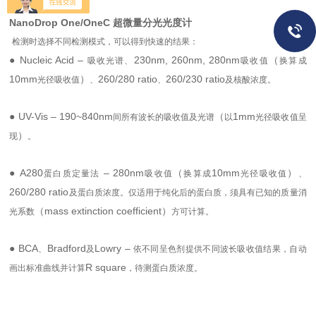
文档与教学动画。
NanoDrop One/OneC 超微量分光光度计
检测时选择不同检测模式，可以得到快速的结果：
● Nucleic Acid –
230nm, 260nm, 280nm
（
吸收光谱、
吸收值
换算成
10mm
）
260/280 ratio
260/230 ratio
光径吸收值
、
、
及核酸浓度。
● UV-Vis – 190~840nm
（
1mm
间所有波长的吸收值及光谱
以
光径吸收值呈
）
现
。
● A280
– 280nm
（
10mm
）
蛋白质定量法
吸收值
换算成
光径吸收值
、
260/280 ratio
及蛋白质浓度。仅适用于纯化后的蛋白质，须具有已知的质量消
（mass extinction coefficient）
光系数
方可计算。
● BCA
Bradford
Lowry –
、
及
依不同呈色剂提供不同波长吸收值结果，自动
R square
画出标准曲线并计算
，待测蛋白质浓度。