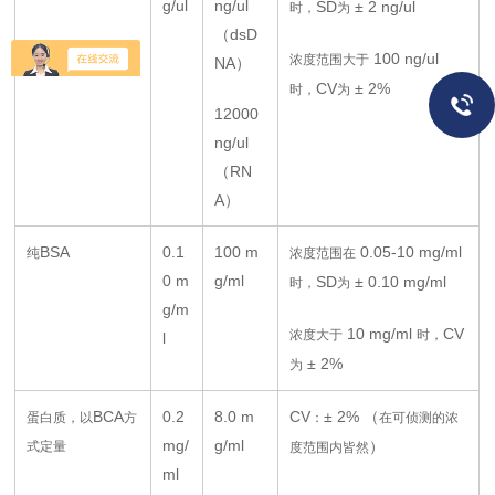
g/ul
ng/ul
SD
± 2 ng/ul
时，
为
（dsD
100 ng/ul
浓度范围大于
NA）
CV
± 2%
时，
为
12000
ng/ul
（RN
A）
BSA
0.1
100 m
0.05-10 mg/ml
纯
浓度范围在
0 m
g/ml
SD
± 0.10 mg/ml
时，
为
g/m
10 mg/ml
CV
浓度大于
时，
l
± 2%
为
BCA
0.2
8.0 m
CV
± 2% （
蛋白质，以
方
：
在可侦测的浓
mg/
g/ml
）
式定量
度范围内皆然
ml