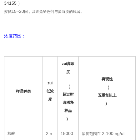
34155 ）
15~20
擦拭
回，以避免呈色剂与蛋白质的残留。
浓度范围：
zui高浓
度
再现性
zui
（
（
样品种类
低浓
超过时
五重复以上
度
请稀释
）
样品
）
2 n
15000
2-100 ng/ul
核酸
浓度范围在