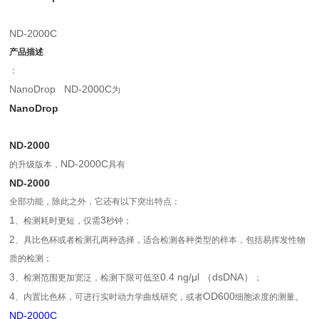
ND-2000C
产品描述
：
NanoDrop
ND-2000C
为
NanoDrop
ND-2000
ND-2000C
的升级版本，
具有
ND-2000
全部功能，除此之外，它还有以下突出特点：
1
3
、检测耗时更短，仅需
秒钟；
2
、具比色杯或者检测孔两种选择，适合检测各种类型的样本，包括易挥发性物
质的检测；
3
0.4 ng/μl （dsDNA）
、检测范围更加宽泛，检测下限可低至
；
4
OD600
、内置比色杯，可进行实时动力学曲线研究，或者
细胞浓度的测量。
ND-2000C