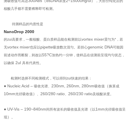
300Abs（dsDNA
2~15000ng/ul）
测吸收值可高达
浓度
，大部分纯化后的
核酸几乎都不需要稀释即可检测。
待测样品的均质性是
NanoDrop 2000
vortex mixer
的zui高要求，一般核酸、蛋白质样品能在检测前以
震匀为*，若
vortex mixer
pipette
genomic DNA
无
也应以
吸放数次混匀。若担心
可能因
55?C
前述动作而断裂，则改以
加热约一分钟，使样品在侦测前呈现均匀状态，
2ul
以确保
具有代表性。
检测时选择不同检测模式，可以得到zui快速的结果：
● Nucleic Acid –
230nm, 260nm, 280nm
（
吸收光谱、
吸收值
换算成
10mm
）
260/280 ratio
260/230 ratio
光径吸收值
、
、
及核酸浓度。
● UV-Vis – 190~840nm
（
1mm
间所有波长的吸收值及光谱
以
光径吸收值呈
）
现
。