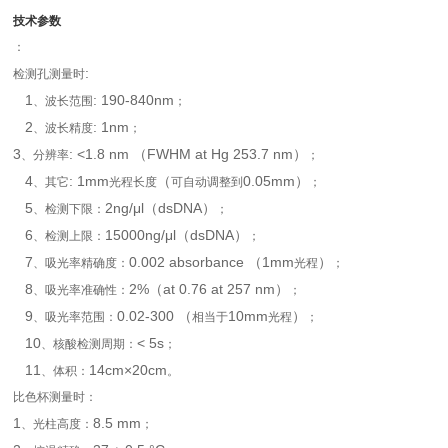
技术参数
：
:
检测孔测量时
1
: 190-840nm
、波长范围
；
2
: 1nm
、波长精度
；
3
: <1.8 nm （FWHM at Hg 253.7 nm）
、分辨率
；
4
: 1mm
（
0.05mm）
、其它
光程长度
可自动调整到
；
5
2ng/μl（dsDNA）
、检测下限：
；
6
15000ng/μl（dsDNA）
、检测上限：
；
7
0.002 absorbance （1mm
）
、吸光率精确度：
光程
；
8
2%（at 0.76 at 257 nm）
、吸光率准确性：
；
9
0.02-300 （
10mm
）
、吸光率范围：
相当于
光程
；
10
< 5s
、核酸检测周期：
；
11
14cm×20cm
、体积：
。
比色杯测量时：
1
8.5 mm
、光柱高度：
；