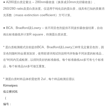
● A280
– 280nm
（
10mm
）
蛋白质定量法
吸收值
换算成
光径吸收值
、
260/280 ratio
及蛋白质浓度。仅适用于纯化后的蛋白质，须具有已知的质量消
（mass extinction coefficient）
光系数
方可计算。
● BCA
Bradford
Lowry –
、
及
依不同呈色剂提供不同波长吸收值结果，自动
R square
画出标准曲线并计算
，待测蛋白质浓度。
*
BCA
Bradford
Lowry
蛋白质检测模式目前提供
、
及
三种常见定量呈色剂，因
呈色剂随时间会逐渐加深，使用前请详阅试剂说明书并制备不同浓度的标准品，
在*时间内完成检测，以得到良好的标准曲线。每个标准曲线zui多可有七个标准
品，每个标准品zui多可做五重复。
*
2ul
测蛋白质时样品体积需使用
，每个样品检测后需以
Kimwipes
低尘擦拭纸
（
编号：