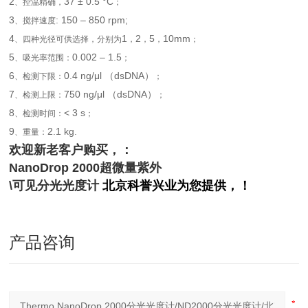
2
37 ± 0.5 °C
、控温精确，
；
3
: 150 – 850 rpm;
、搅拌速度
4
1
2
5
10mm
、四种光径可供选择，分别为
，
，
，
；
5
0.002 – 1.5
、吸光率范围：
；
6
0.4 ng/μl （dsDNA）
、检测下限：
；
7
750 ng/μl （dsDNA）
、检测上限：
；
8
< 3 s
、检测时间：
；
9
2.1 kg.
、重量：
欢迎新老客户购买，：
NanoDrop 2000
超微量紫外
\
可见分光光度计
北京科誉兴业为您提供，！
产品咨询