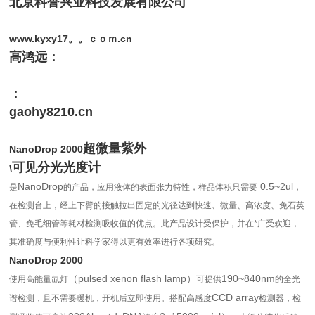
北京科誉兴业科技发展有限公司
www.kyxy17。。ｃｏｍ.cn
高鸿远：
：
gaohy8210.cn
超微量紫外
NanoDrop 2000
可见分光光度计
\
NanoDrop
0.5~2ul
是
的产品，应用液体的表面张力特性，样品体积只需要
，
在检测台上，经上下臂的接触拉出固定的光径达到快速、微量、高浓度、免石英
管、免毛细管等耗材检测吸收值的优点。此产品设计受保护，并在*广受欢迎，
其准确度与便利性让科学家得以更有效率进行各项研究。
NanoDrop 2000
（pulsed xenon flash lamp）
190~840nm
使用高能量氙灯
可提供
的全光
CCD array
谱检测，且不需要暖机，开机后立即使用。搭配高感度
检测器，检