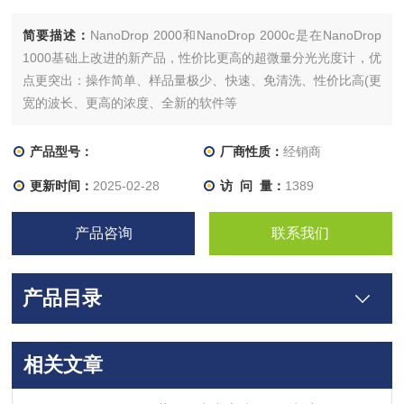
简要描述：
NanoDrop 2000和NanoDrop 2000c是在NanoDrop
1000基础上改进的新产品，性价比更高的超微量分光光度计，优
点更突出：操作简单、样品量极少、快速、免清洗、性价比高(更
宽的波长、更高的浓度、全新的软件等
产品型号：
厂商性质：
经销商
更新时间：
2025-02-28
访 问 量：
1389
产品咨询
联系我们
产品目录
相关文章