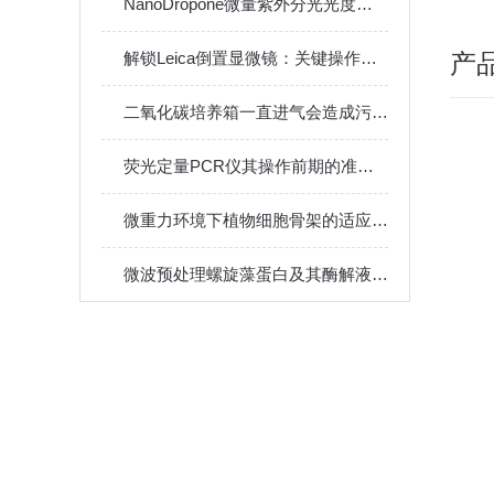
NanoDropone微量紫外分光光度计的原理与应用
解锁Leica倒置显微镜：关键操作步骤拆解，新手也能轻松上手
产
二氧化碳培养箱一直进气会造成污染嘛
荧光定量PCR仪其操作前期的准备工作
微重力环境下植物细胞骨架的适应性变化与机制研究
微波预处理螺旋藻蛋白及其酶解液对微失重环境下骨密度保护作用