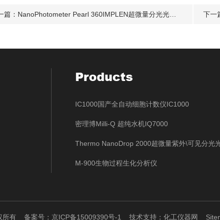
一篇：
NanoPhotometer Pearl 360IMPLEN超微量分光光度计价格/德国IMPLEN微量分光光度计中国区理
下一
Products
IC1000国产全自动细胞计数仪IC1000
密理博Milli-Q 超纯水机IQ7000
Thermo NanoDrop 2000超微量紫外\可见分
M-900生物过程生化分析仪
版权所有
备案号：京ICP备15009390号-1
技术支持：
化工仪器网
Site