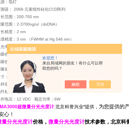
光源：氙灯
测器： 2068-元素线性硅化CCD阵列
长范围：200-750 nm
量范围：2-3700ng/ul（dsDNA）
长精度：2 nm
谱精度：3 nm （FWHM at Hg 546 nm）
光率分辨精度：0.003吸光度
吸收准确度：2% （at 0.636 absorbance at 350nm）
欢迎您！
吸收范围：0.02-75 （等效于10mm）
来自局域网的朋友！有什么可以帮
助您的吗？
测量循环时间：约5秒
寸：20 cm X 15 cm x 12 cm
取样基架材料构成：303不锈钢
光纤材料：石英
作电压：12 VDC
额定功率：6W
为您提供的产
SMA3000超微量分光光度计
北京科誉兴业*提供，
安心！
微量分光光度计
价格，
微量分光光度计
技术参数，北京科