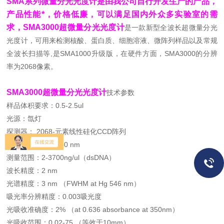
SMA系列微量分光光度计是由我公司自行开发生产的产品，
产品性能*，价格低廉，可以满足国内外众多实验室的需
求，SMA3000超微量分光光度计
是一款新型全波长超微量分光
光度计，可用来检测核酸、蛋白质、细胞溶液、微阵列样品以及常规
全波长扫描等,是SMA1000
升
级版，在硬件方面，SMA3000
的分辨
率为2068像素。
SMA3000超微量分光光度计
技术参数
样品体积要求：0.5-2.5ul
光源：氙灯
探测器： 2068-元素线性硅化CCD阵列
波长范围：200-750 nm
测量范围：2-3700ng/ul（dsDNA）
波长精度：2 nm
光谱精度：3 nm （FWHM at Hg 546 nm）
吸光率分辨精度：0.003吸光度
光吸收准确度：2% （at 0.636 absorbance at 350nm）
光吸收范围：0.02-75 （等效于10mm）