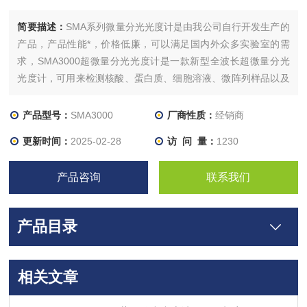
简要描述：
SMA系列微量分光光度计是由我公司自行开发生产的
产品，产品性能*，价格低廉，可以满足国内外众多实验室的需
求，SMA3000超微量分光光度计是一款新型全波长超微量分光
光度计，可用来检测核酸、蛋白质、细胞溶液、微阵列样品以及
常规全波长扫描等,是SMA1000升级版，在硬件方面，SMA3000
的分辨率为2068像素。
产品型号：
SMA3000
厂商性质：
经销商
更新时间：
2025-02-28
访 问 量：
1230
产品咨询
联系我们
产品目录
相关文章