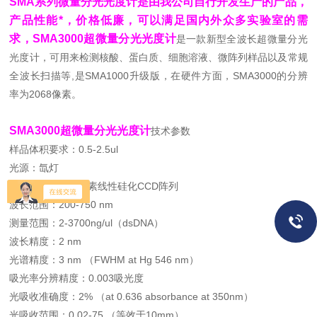
SMA系列微量分光光度计是由我公司自行开发生产的产品，
产品性能*，价格低廉，可以满足国内外众多实验室的需
求，SMA3000超微量分光光度计
是一款新型全波长超微量分光
光度计，可用来检测核酸、蛋白质、细胞溶液、微阵列样品以及常规
全波长扫描等,是SMA1000
升
级版，在硬件方面，SMA3000
的分辨
率为2068像素。
SMA3000超微量分光光度计
技术参数
样品体积要求：0.5-2.5ul
光源：氙灯
探测器： 2068-元素线性硅化CCD阵列
波长范围：200-750 nm
测量范围：2-3700ng/ul（dsDNA）
波长精度：2 nm
光谱精度：3 nm （FWHM at Hg 546 nm）
吸光率分辨精度：0.003吸光度
光吸收准确度：2% （at 0.636 absorbance at 350nm）
光吸收范围：0.02-75 （等效于10mm）