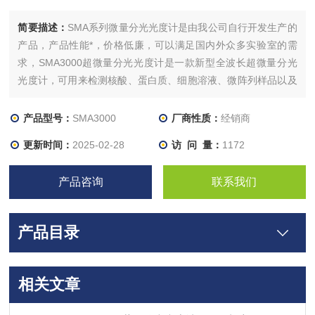
简要描述：
SMA系列微量分光光度计是由我公司自行开发生产的
产品，产品性能*，价格低廉，可以满足国内外众多实验室的需
求，SMA3000超微量分光光度计是一款新型全波长超微量分光
光度计，可用来检测核酸、蛋白质、细胞溶液、微阵列样品以及
常规全波长扫描等,是SMA1000升级版，在硬件方面，SMA3000
的分辨率为2068像素。
产品型号：
SMA3000
厂商性质：
经销商
更新时间：
2025-02-28
访 问 量：
1172
产品咨询
联系我们
产品目录
相关文章