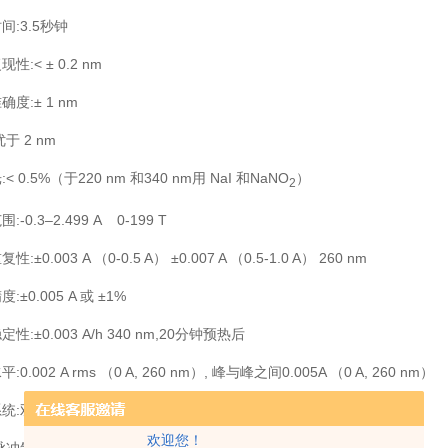
间:3.5秒钟
性:< ± 0.2 nm
度:± 1 nm
于 2 nm
< 0.5%（于220 nm 和340 nm用 NaI 和NaNO
）
2
:-0.3–2.499 A 0-199 T
:±0.003 A （0-0.5 A） ±0.007 A （0.5-1.0 A） 260 nm
:±0.005 A 或 ±1%
性:±0.003 A/h 340 nm,20分钟预热后
:0.002 A rms （0 A, 260 nm）, 峰与峰之间0.005A （0 A, 260 nm）
统:双通道Czerny-Turner式光栅, 2048像素的CCD阵列，凹镜
欢迎您！
脉冲氙灯 寿命长达10年之久