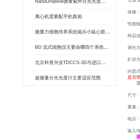
NanoDropone微量紫外分光光度计的原理与应用
保修：
离心机需要配平的真相
性能
微重力细胞培养系统揭示小鼠心脏在模拟失重下的微观病变机制
样品池
BD 流式细胞仪主要由哪四个系统组成？
测光方
贮存方
北京科誉兴业TDCCS-3D与进口微重力培养系统对比
内置
是否
超微量分光光度计主要适应范围
显
尺寸：1
重量：<
电压：90
输入/