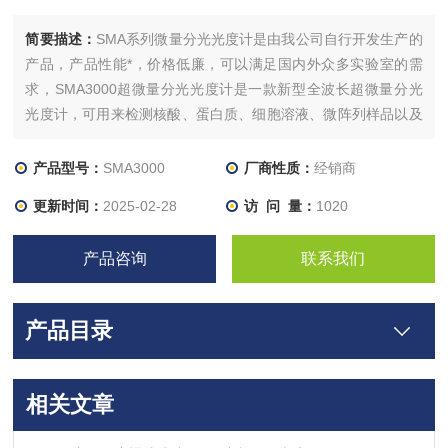
简要描述：
SMA系列微量分光光度计是由我公司自行开发生产的
产品，产品性能*，价格低廉，可以满足国内外众多实验室的需
求，SMA3000超微量分光光度计是一款新型全波长超微量分光
光度计，可用来检测核酸、蛋白质、细胞溶液、微阵列样品以及
常规全波长扫描等,是SMA1000升级版，在硬件方面，SMA3000
的分辨率为2068像素。
产品型号：
SMA3000
厂商性质：
经销商
更新时间：
2025-02-28
访 问 量：
1020
产品咨询
联系我们
产品目录
相关文章