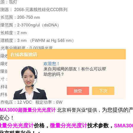
光源：氙灯
测器： 2068-元素线性硅化CCD阵列
长范围：200-750 nm
量范围：2-3700ng/ul（dsDNA）
长精度：2 nm
谱精度：3 nm （FWHM at Hg 546 nm）
光率分辨精度：0.003吸光度
吸收准确度：2% （at 0.636 absorbance at 350nm）
吸收范围：0.02-75 （等效于10mm）
欢迎您！
来自局域网的朋友！有什么可以帮
测量循环时间：约5秒
助您的吗？
寸：20 cm X 15 cm x 12 cm
取样基架材料构成：303不锈钢
光纤材料：石英
作电压：12 VDC
额定功率：6W
为您提供的产
SMA3000超微量分光光度计
北京科誉兴业*提供，
安心！
微量分光光度计
价格，
微量分光光度计
技术参数，
SMA