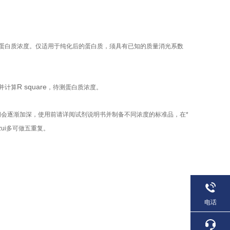
蛋白质浓度。仅适用于纯化后的蛋白质，须具有已知的质量消光系数
R square
并计算
，待测蛋白质浓度。
会逐渐加深，使用前请详阅试剂说明书并制备不同浓度的标准品，在*
ui多可做五重复。
电话