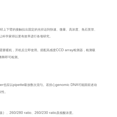
经上下臂的接触拉出固定的光径达到快速、微量、高浓度、免石英管、
让科学家得以更有效率进行各项研究。
CCD array
需要暖机，开机后立即使用。搭配高感度
检测器，检测吸
稀释即可检测。
er
pipette
genomic DNA
也应以
吸放数次混匀。若担心
可能因前述动
表性。
）
260/280 ratio
260/230 ratio
值
、
、
及核酸浓度。