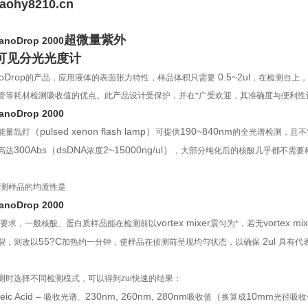
aohy8210.cn
超微量紫外
anoDrop 2000
可见分光光度计
oDrop
0.5~2ul
的产品，应用液体的表面张力特性，样品体积只需要
，在检测台上，
管等耗材检测吸收值的优点。此产品设计受保护，并在*广受欢迎，其准确度与便利性
anoDrop 2000
（pulsed xenon flash lamp）
190~840nm
能量氙灯
可提供
的全光谱检测，且不
300Abs（dsDNA
2~15000ng/ul）
高达
浓度
，大部分纯化后的核酸几乎都不需要
测样品的均质性是
anoDrop 2000
vortex mixer
vortex mix
i高要求，一般核酸、蛋白质样品能在检测前以
震匀为*，若无
55?C
2ul
裂，则改以
加热约一分钟，使样品在侦测前呈现均匀状态，以确保
具有代
测时选择不同检测模式，可以得到zui快速的结果：
eic Acid –
230nm, 260nm, 280nm
（
10mm
吸收光谱、
吸收值
换算成
光径吸收