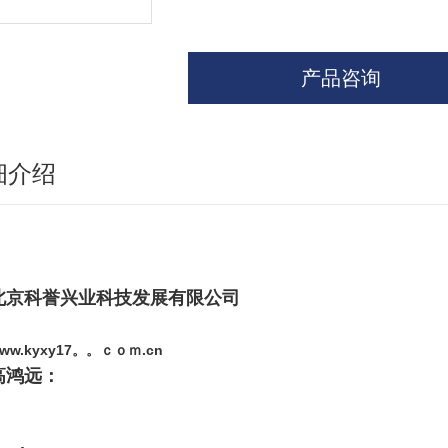
产品咨询
细介绍
北京科誉兴业科技发展有限公司
ww.kyxy17。。ｃｏｍ.cn
高鸿远：
：