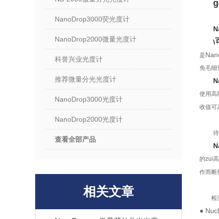
g
NanoDrop3000荧光度计
N
NanoDrop2000微量光度计
\
Nan
是
科誉兴业光度计
免毛细
推荐微量分光光度计
N
使用高
NanoDrop3000光度计
收值可
NanoDrop2000光度计
待
查看全部产品
N
的zu
作而断
相关文章
检
● Nucl