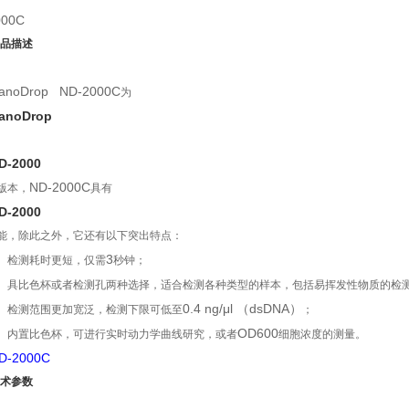
000C
品描述
anoDrop
ND-2000C
为
anoDrop
D-2000
ND-2000C
版本，
具有
D-2000
能，除此之外，它还有以下突出特点：
3
、检测耗时更短，仅需
秒钟；
、具比色杯或者检测孔两种选择，适合检测各种类型的样本，包括易挥发性物质的检
0.4 ng/μl （dsDNA）
、检测范围更加宽泛，检测下限可低至
；
OD600
、内置比色杯，可进行实时动力学曲线研究，或者
细胞浓度的测量。
D-2000C
术参数