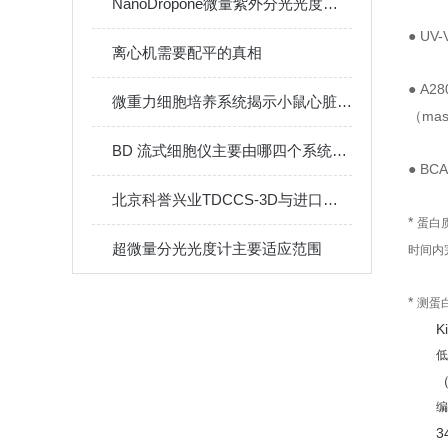
NanoDropone微量紫外分光光度计的原理与应用
● UV-
离心机需要配平的真相
● A28
微重力细胞培养系统揭示小鼠心脏在模拟失重下的微观病变机制
（mass
BD 流式细胞仪主要由哪四个系统组成？
● BCA
北京科誉兴业TDCCS-3D与进口微重力培养系统对比
*
蛋白
超微量分光光度计主要适应范围
时间内
*
测蛋
K
低
编
3