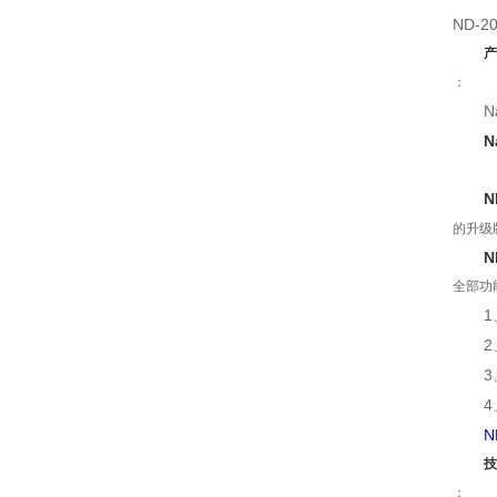
ND-2
产
：
N
N
N
的升级
N
全部功
1
2
3
4
N
技
：