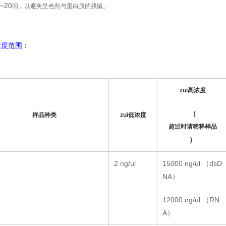
~20
回，以避免呈色剂与蛋白质的残留。
浓度范围：
zui高浓度
（
样品种类
zui低浓度
超过时请稀释样品
）
2 ng/ul
15000 ng/ul （dsD
NA）
12000 ng/ul （RN
A）