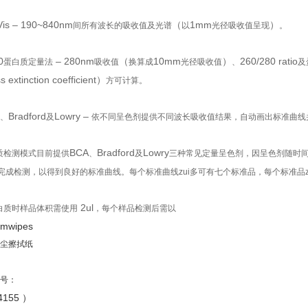
Vis – 190~840nm
（
1mm
）
间所有波长的吸收值及光谱
以
光径吸收值呈现
。
0
– 280nm
（
10mm
）
260/280 ratio
蛋白质定量法
吸收值
换算成
光径吸收值
、
及
 extinction coefficient）
方可计算。
Bradford
Lowry –
、
及
依不同呈色剂提供不同波长吸收值结果，自动画出标准曲线
BCA
Bradford
Lowry
质检测模式目前提供
、
及
三种常见定量呈色剂，因呈色剂随时间
完成检测，以得到良好的标准曲线。每个标准曲线zui多可有七个标准品，每个标准品z
2ul
白质时样品体积需使用
，每个样品检测后需以
imwipes
尘擦拭纸
（
号：
4155 ）