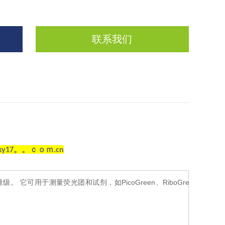
联系我们
yxy17。。ｃｏｍ.cn
 它可用于测量荧光团和试剂，如PicoGreen、RiboGree