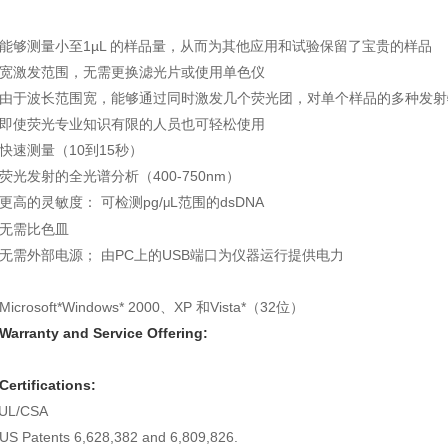
能够测量小至1µL 的样品量，从而为其他应用和试验保留了宝贵的样品
宽激发范围，无需更换滤光片或使用单色仪
由于波长范围宽，能够通过同时激发几个荧光团，对单个样品的多种发射
即使荧光专业知识有限的人员也可轻松使用
快速测量（10到15秒）
荧光发射的全光谱分析（400-750nm）
更高的灵敏度： 可检测pg/
L范围的dsDNA
μ
无需比色皿
无需外部电源； 由PC上的USB端口为仪器运行提供电力
icrosoft*Windows* 2000、XP 和Vista*（32位）
Warranty and Service Offering:
Certifications:
 UL/CSA
US Patents 6,628,382 and 6,809,826.