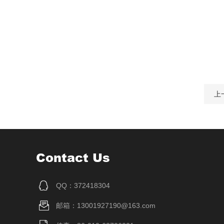
上
Contact Us
QQ：372418304
邮箱：13001927190@163.com