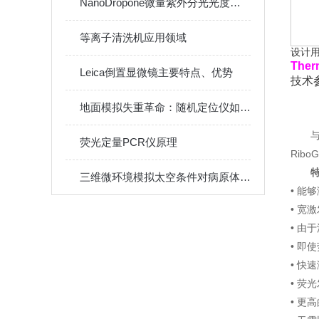
NanoDropone微量紫外分光光度计的原理与应用
等离子清洗机应用领域
设计
The
Leica倒置显微镜主要特点、优势
技术
地面模拟失重革命：随机定位仪如何改变传统太空细胞实验
荧光定量PCR仪原理
Ribo
三维微环境模拟太空条件对病原体毒力因子的影响
• 能
• 宽
• 
• 即
• 快
• 荧
• 更