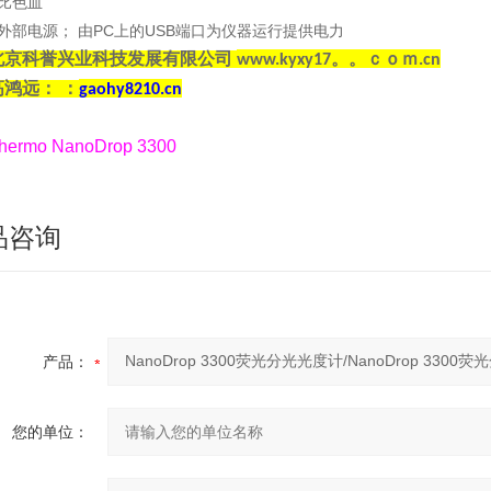
需比色皿
需外部电源； 由PC上的USB端口为仪器运行提供电力
北京科誉兴业科技发展有限公司
www.kyxy17。。ｃｏｍ.cn
高鸿远：
：
gaohy8210.cn
hermo NanoDrop 3300
品咨询
产品：
您的单位：