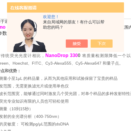
欢迎您！
用于通过荧光分析测定DNA和蛋白等样品的浓度。
来自局域网的朋友！有什么可以帮
rmo NanoDrop 3300 荧光分光光度计
助您的吗？
利用技术，可在很宽光谱范围
参数：
NanoDrop 330
0
与传统荧光光度计相比，
将质量检测限降低一个以上
Green、Hoechst、FITC、Cy3-Alexa555、Cy5-Alexa647 和量子点。
特点和优势：
够测量小至1µL 的样品量，从而为其他应用和试验保留了宝贵的样品
激发范围，无需更换滤光片或使用单色仪
由于波长范围宽，能够通过同时激发几个荧光团，对单个样品的多种发射特性
使荧光专业知识有限的人员也可轻松使用
速测量（10到15秒）
光发射的全光谱分析（400-750nm）
高的灵敏度： 可检测pg/μL范围的dsDNA