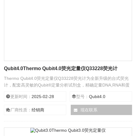
Qubit4.0Thermo Qubit4.0荧光定量仪Q33228荧光计
Thermo Qubit4.0荧光定量仪Q33228荧光计为全新升级的台式荧光
计，配套高灵敏的Qubit®定量分析试剂盒，精确定量DNA,RNA和蛋
白质浓度。采用专门研制的荧光染料，只有与样品中的靶分子特异结
更新时间：
2025-02-28
型号：
Qubit4.0
合时方可发射荧光信号，从而报告靶分子的浓度，因此这种特异性可
以使您获得比传统紫外吸光法更加精确的结果。
厂商性质：
经销商
现在联系