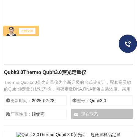
Qubit3.0Thermo Qubit3.0荧光定量仪
Thermo Qubit3.0荧光定量仪为全新升级的台式荧光计，配套高灵敏
的Qubit®定量分析试剂盒，精确定量DNA,RNA和蛋白质浓度。采用
专门研制的荧光染料，只有与样品中的靶分子特异结合时方可发射荧
更新时间：
2025-02-28
型号：
Qubit3.0
光信号，从而报告靶分子的浓度，因此这种特异性可以使您获得比传
统紫外吸光法更加精确的结果。
厂商性质：
经销商
现在联系