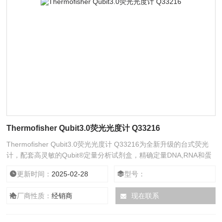
Thermofisher Qubit3.0荧光光度计 Q33216
Thermofisher Qubit3.0荧光光度计 Q33216为全新升级的台式荧光
计，配套高灵敏的Qubit®定量分析试剂盒，精确定量DNA,RNA和蛋
白质浓度。采用专门研制的荧光染料，只有与样品中的靶分子特异结
更新时间：
2025-02-28
型号：
合时方可发射荧光信号，从而报告靶分子的浓度，因此这种特异性可
以使您获得比传统紫外吸光法更加精确的结果。
厂商性质：
经销商
现在联系