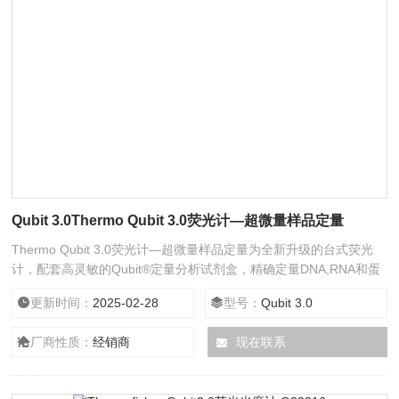
Qubit 3.0Thermo Qubit 3.0荧光计—超微量样品定量
Thermo Qubit 3.0荧光计—超微量样品定量为全新升级的台式荧光
计，配套高灵敏的Qubit®定量分析试剂盒，精确定量DNA,RNA和蛋
白质浓度。采用专门研制的荧光染料，只有与样品中的靶分子特异结
更新时间：
2025-02-28
型号：
Qubit 3.0
合时方可发射荧光信号，从而报告靶分子的浓度，因此这种特异性可
以使您获得比传统紫外吸光法更加精确的结果。
厂商性质：
经销商
现在联系