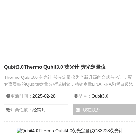
Qubit3.0Thermo Qubit3.0 荧光计 荧光定量仪
Thermo Qubit3.0 荧光计 荧光定量仪为全新升级的台式荧光计，配
套高灵敏的Qubit®定量分析试剂盒，精确定量DNA,RNA和蛋白质浓
度。采用专门研制的荧光染料，只有与样品中的靶分子特异结合时方
更新时间：
2025-02-28
型号：
Qubit3.0
可发射荧光信号，从而报告靶分子的浓度，因此这种特异性可以使您
获得比传统紫外吸光法更加精确的结果。
厂商性质：
经销商
现在联系