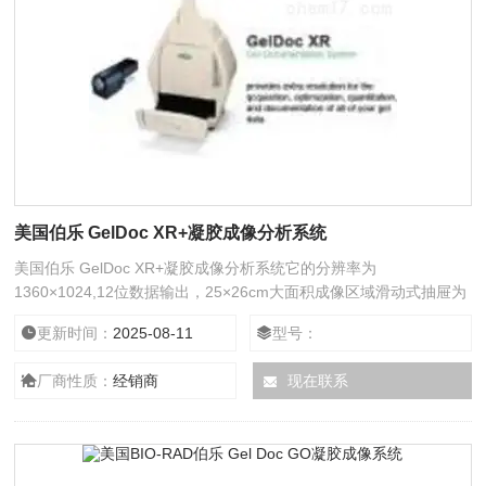
美国伯乐 GelDoc XR+凝胶成像分析系统
美国伯乐 GelDoc XR+凝胶成像分析系统它的分辨率为
1360×1024,12位数据输出，25×26cm大面积成像区域滑动式抽屉为
放置凝胶提供了方便。用户根据软件的屏幕使用向导仅仅需要点击三
更新时间：
2025-08-11
型号：
下鼠标就可以得到想要的结果：从Quantity One 软件图像采集窗口
点击曝光、打印和分析。
厂商性质：
经销商
现在联系