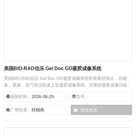
美国BIO-RAD伯乐 Gel Doc GO凝胶成像系统
美国BIO-RAD伯乐 Gel Doc GO凝胶成像系统即将重磅推出，功能
多，紧凑、灵巧简洁的桌上型凝胶成像系统。完整的凝胶成像功能、
操作简单。同时应用 Bio-Rad 全新科研型相机技术，获得清晰明快
更新时间：
2026-06-25
型号：
的凝胶图像，智能托盘识别技术可自动识别放入仪器的样品盘类型，
并自动完成软件参数设置，可以轻松快速获取核酸、蛋白凝胶图像。
厂商性质：
经销商
现在联系