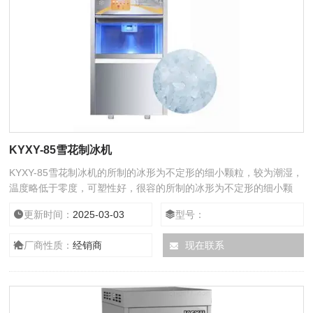
KYXY-85雪花制冰机
KYXY-85雪花制冰机的所制的冰形为不定形的细小颗粒，较为潮湿，
温度略低于零度，可塑性好，很容的所制的冰形为不定形的细小颗
粒，较为潮湿，含水量一般在15%~25%之间，温度略低于零度，可
更新时间：
2025-03-03
型号：
塑性好，很容易取用和堆积，能渗入较窄间隙，冷却作用的速度快，
冷藏保鲜效果好。全自动雪花制冰机85KG特别适合在生命科学、医
厂商性质：
经销商
现在联系
学、农林牧渔、检验检疫等实验室，以及日料刺身、火锅摆盘、生鲜
保鲜等使用。