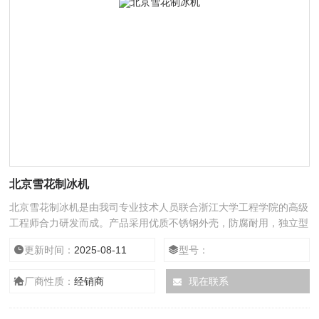
北京雪花制冰机
北京雪花制冰机是由我司专业技术人员联合浙江大学工程学院的高级
工程师合力研发而成。产品采用优质不锈钢外壳，防腐耐用，独立型
一体式结构，简洁美观。制冰机的性能*，碎冰效果好，产冰量高，
更新时间：
2025-08-11
型号：
本产品投入市场以来，深受广大用户的信赖，产冰量从20L/24h-
300L/h都有相应的型号，可以满足不同客户的需求
厂商性质：
经销商
现在联系