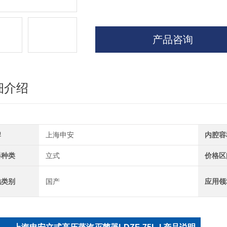
产品咨询
细介绍
牌
上海申安
内腔容
器种类
立式
价格区
地类别
国产
应用领