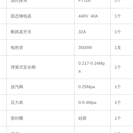
温控探头
PT100
1个
固态继电器
440V 40A
1个
断路器开关
32A
1个
电热管
3500W
1支
0.217-0.24Mp
弹簧式安全阀
1个
a
放汽阀
0.25Mpa
1个
压力表
0-0.4Mpa
1个
密封圈
硅胶
1个