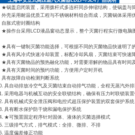
上海申安立式高压蒸汽灭菌器LDZF-75L-I 产品说明
1. ★锅盖启闭装置，采用拨杆式多连杆同步伸缩结构，使锅盖与
2. 外壳采用耐温优质工程与不锈钢材料组合而成，灭菌锅体采用优
3. 自胀式密封圈结构
4. ★操作台采用LCD液晶窗动态显示，整个灭菌行程实行微电
5. ★具有一键制灭菌功能选择，可根据不同的灭菌物品快速明了
6. ★具有风冷式快速冷却装置，标配冷却风扇，灭菌结束可快
7. ★具有灭菌物品的预热融化功能，对需要溶解的物品具有时间
8. ★具有灭菌时间的预约功能，方便用户定时开机
9. 具有故障自动检测判断系统
10. 具自动排放冷空气及灭菌结束自动排气功能，全程无蒸汽外
11. 采用电器与机械互动的安全联锁结构，确保有压力时联锁装
12. 具有机械式安全泄压阀和电控式超压保护装置的双套保护系统
13. 具有断水保护防干烧和漏电保护系统
14. ★可预置固定程序针对固体、液体的灭菌选择模式
15. 三级排气方式，排气模式：全排、微排、不排
16. 温度偏差修正功能