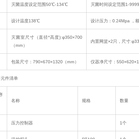
灭菌温度设定范围50℃-134℃
灭菌时间设定范围1-9999
设计温度138℃
设计压力：0.24Mpa ，
灭菌室尺寸（直径*高度):φ350×700
内置网篮×2只，尺寸:φ33
（mm）
包装尺寸：790×670×1320（mm）
仪器净尺寸：550×620×
要元件清单
序
名称
规格
数量
压力控制器
1个