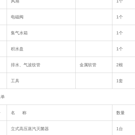
风扇
1个
电磁阀
1个
集气水箱
1个
积水盘
1个
排水、气波纹管
金属软管
2根
工具
1套
箱单
号
名 称
数量
立式高压蒸汽灭菌器
1台