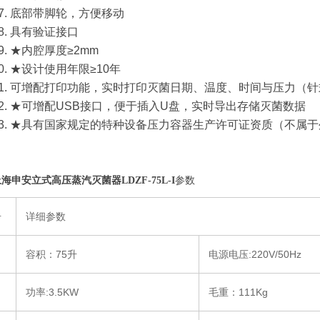
17. 底部带脚轮，方便移动
18. 具有验证接口
9. ★内腔厚度≥2mm
20. ★设计使用年限≥10年
21. 可增配打印功能，实时打印灭菌日期、温度、时间与压力（
22. ★可增配USB接口，便于插入U盘，实时导出存储灭菌数据
23. ★具有国家规定的特种设备压力容器生产许可证资质（不属
海申安立式高压蒸汽灭菌器LDZF-75L-I
参数
号
详细参数
容积：75升
电源电压:220V/50Hz
功率:3.5KW
毛重：111Kg