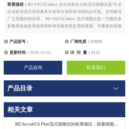
简要描述：
BD FACSCalibur 全自动多色分析流式细胞仪是*台全
自动多色流式系统兼具分析和分选双相功能的台式机。支持极其
广泛范围内的应用， BD FACSCalibur 流式细胞仪是一完整的多
参数系统能提供临床和科研实验室所必需的客观、可重复的实验
结果。本公司还经营其他仪器，如有需要，敬请来电
产品型号：
厂商性质：
经销商
更新时间：
2025-03-02
访 问 量：
4123
产品咨询
联系我们
产品目录
相关文章
BD AccuriC6 Plus流式细胞仪的检测项目：探索细胞分析的多维度视角