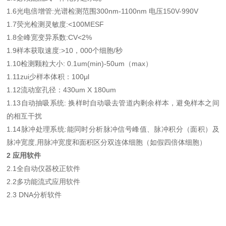
1.6光电倍增管:光谱检测范围300nm-1100nm 电压150V-990V
1.7荧光检测灵敏度:<100MESF
1.8全峰宽变异系数:CV<2%
1.9样本获取速度:>10，000个细胞/秒
1.10检测颗粒大小: 0.1um(min)-50um（max）
1.11zui少样本体积：100μl
1.12流动室孔径：430um X 180um
1.13自动抽吸系统: 换样时自动吸去管道内剩余样本，避免样本之间
的相互干扰
1.14脉冲处理系统:能同时分析脉冲信号峰值、脉冲积分（面积）及
脉冲宽度,用脉冲宽度和面积区分双连体细胞（如假四倍体细胞）
2
应用软件
2.1全自动仪器校正软件
2.2多功能流式应用软件
2.3 DNA分析软件