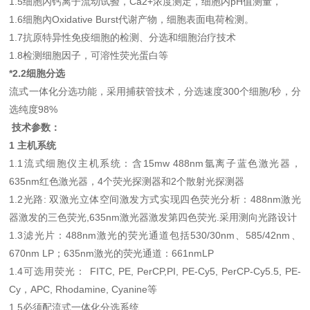
1.5细胞內钙离子流动试验，Ca2+浓度测定，细胞内pH值测量，
1.6细胞內Oxidative Burst代谢产物，细胞表面电荷检测。
1.7抗原特异性免疫细胞的检测、分选和细胞治疗技术
1.8检测细胞因子，可溶性荧光蛋白等
*2.2
细胞分选
流式一体化分选功能，采用捕获管技术，分选速度300个细胞/秒，分
选纯度98%
技术参数：
1 主机系统
1.1流式细胞仪主机系统：含15mw 488nm氩离子蓝色激光器，
635nm红色激光器，4个荧光探测器和2个散射光探测器
1.2光路: 双激光立体空间激发方式实现四色荧光分析：488nm激光
器激发的三色荧光,635nm激光器激发第四色荧光.采用测向光路设计
1.3滤光片：488nm激光的荧光通道包括530/30nm、585/42nm、
670nm LP；635nm激光的荧光通道：661nmLP
1.4可选用荧光： FITC, PE, PerCP,PI, PE-Cy5, PerCP-Cy5.5, PE-
Cy，APC, Rhodamine, Cyanine等
1.5必须配流式一体化分选系统