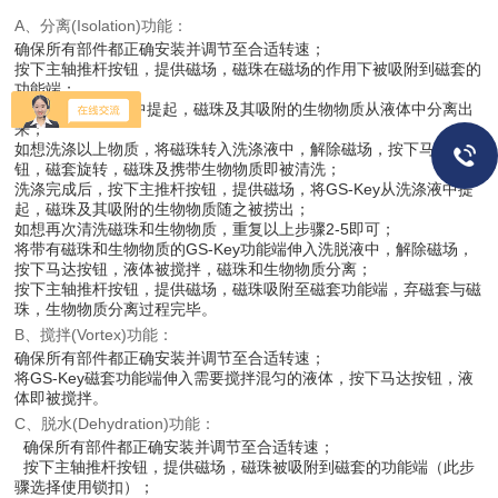
A、分离(Isolation)功能：
确保所有部件都正确安装并调节至合适转速；
按下主轴推杆按钮，提供磁场，磁珠在磁场的作用下被吸附到磁套的
功能端；
将GS-Key从液体中提起，磁珠及其吸附的生物物质从液体中分离出
来；
如想洗涤以上物质，将磁珠转入洗涤液中，解除磁场，按下马达按
钮，磁套旋转，磁珠及携带生物物质即被清洗；
洗涤完成后，按下主推杆按钮，提供磁场，将GS-Key从洗涤液中提
起，磁珠及其吸附的生物物质随之被捞出；
如想再次清洗磁珠和生物物质，重复以上步骤2-5即可；
将带有磁珠和生物物质的GS-Key功能端伸入洗脱液中，解除磁场，
按下马达按钮，液体被搅拌，磁珠和生物物质分离；
按下主轴推杆按钮，提供磁场，磁珠吸附至磁套功能端，弃磁套与磁
珠，生物物质分离过程完毕。
B、搅拌(Vortex)功能：
确保所有部件都正确安装并调节至合适转速；
将GS-Key磁套功能端伸入需要搅拌混匀的液体，按下马达按钮，液
体即被搅拌。
C、脱水(Dehydration)功能：
确保所有部件都正确安装并调节至合适转速；
按下主轴推杆按钮，提供磁场，磁珠被吸附到磁套的功能端（此步
骤选择使用锁扣）；