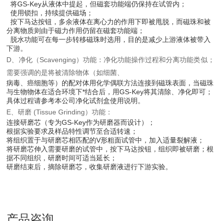
将GS-Key从液体中提起，但磁套功能端仍保持在试管内；
使用锁扣，持续提供磁场；
按下马达按钮，多余液体在离心力的作用下即被甩脱，而磁珠和被
分离物质则由于磁力作用仍留在磁套功能端；
脱水功能可在每一步转移磁珠时选用，目的是减少上游液体被带入
下游。
D、净化（Scavenging）功能：净化功能操作过程和分离功能类似；
需要强调的是将被清除物体（如细菌、
病毒、癌细胞等）的配对体用化学偶联方法连接到磁珠表面，当磁珠
与生物物体在适合环境下*结合后，用GS-Key将其清除、净化即可；
具体过程请参考本公司净化试剂盒使用说明。
E、研磨 (Tissue Grinding）功能：
连接研磨芯（专为GS-Key作为研磨器而设计）；
根据实验要求及样品特性调节至合适转速；
将组织置于与研磨芯相匹配的V形粗面试管中，加入适量裂解液；
将研磨芯伸入需要研磨的试管中，按下马达按钮，组织即被研磨；根
据不同组织，研磨时间可适当延长；
研磨结束后，摘除研磨芯，收集研磨液进行下游实验。
产品咨询