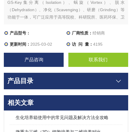
GS-Key集分离（Isolation）、蜗旋（Vortex）、脱水
（Dehydration）、净化（Scavenging）、研磨（Grinding）等
功能于一体，可广泛应用于高等院校、科研院所、医药环保、卫
生防疫、*刑侦、优生优育等现代医学、生物学领域。
产品型号：
厂商性质：
经销商
更新时间：
2025-03-02
访 问 量：
4195
产品咨询
联系我们
产品目录
相关文章
生化培养箱使用中的常见问题及解决方法全攻略
微重力三维（3D）细胞培养与二维培养对比