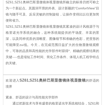
SZ61,SZ51奥林巴斯显微镜体视显微镜所确立的标准仍然可称之
为一个新起点。其圆润平滑的外表、设计新颖的“ComfortView”目
镜与随手可及、反应灵敏的控制旋钮，让操作变得比以往更加简
便和省力。
SZ61,SZ51奥林巴斯显微镜体视显微镜其紧凑的设计风格源于与
格里诺光学系统的融合，这种系统能提供的平场度、丰富的景
深，以及同样优质的清晰度、图像细节和准确的色彩，把变形的
可能降至zui低。今天，在完成范围日益扩大的生物显微镜观察
中，可靠的品质和高性能的光学部件时获得*、精确的观察结果的
关键----也是缩短工作时间、简化工作条件、体现人机工程学特点
的关键。
SZ61,SZ51奥林巴斯显微镜体视显微镜
欢迎进入
的舒适的
境界
紧凑、舒适的设计与高性能光学部件
通过把新技术与享有盛誉的格里诺光学系统相结合，SZ61和