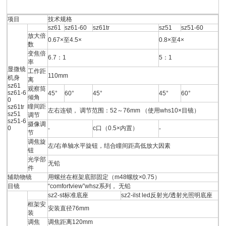
项目
技术规格
sz61
sz61-60
sz61tr
sz51
sz51-60
放大倍
0.67×至4.5×
0.8×至4×
数
变焦倍
6.7：1
5：1
率
显微镜
工作距
110mm
机身
离
sz61
观察筒
sz61-6
45°
60°
45°
45°
60°
倾角
0
瞳间距
sz61tr
左右连锁， 调节范围：52～76mm （使用whs10×目镜）
sz51
调节
sz51-6
摄像调
0
c口（0.5×内置）
-
-
节
调焦旋
左/右单轴水平旋钮，结合瞳间距高低放大因素
钮
光学部
无铅
件
辅助物镜
用螺丝在框架底部固定（m48螺纹×0.75）
目镜
“comfortview”whsz系列， 无铅
sz2-st标准底座
sz2-ilst led反射光/透射光照明底座
框架安
安装直径76mm
装
调焦
调焦距离120mm