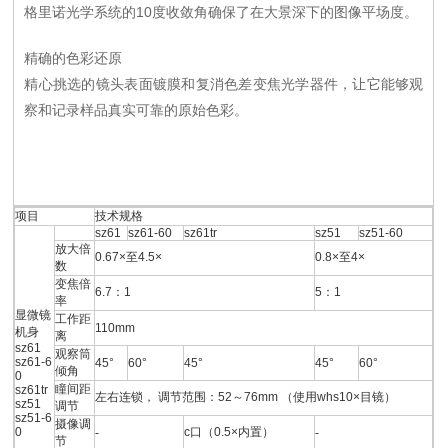
格里诺光学系统的10度收敛角确保了在大景深下的图像平场度。
精确的色彩还原
精心挑选的镜头表面镀膜和复消色差变焦光学器件，让它能够观
察和记录样品真实可靠的原始色彩。
项目
技术规格
sz61
sz61-60
sz61tr
sz51
sz51-60
放大倍
0.67×至4.5×
0.8×至4×
数
变焦倍
6.7：1
5：1
率
显微镜
工作距
110mm
机身
离
sz61
观察筒
sz61-6
45°
60°
45°
45°
60°
倾角
0
瞳间距
sz61tr
左右连锁， 调节范围：52～76mm （使用whs10×目镜）
sz51
调节
sz51-6
摄像调
0
c口（0.5×内置）
-
-
节