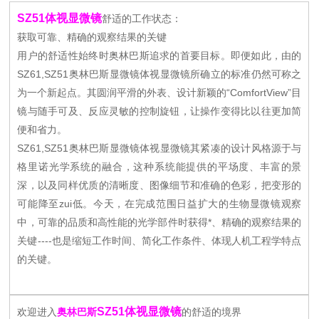
SZ51体视显微镜
舒适的工作状态：
获取可靠、精确的观察结果的关键
用户的舒适性始终时奥林巴斯追求的首要目标。即便如此，由的
SZ61,SZ51奥林巴斯显微镜体视显微镜所确立的标准仍然可称之
为一个新起点。其圆润平滑的外表、设计新颖的“ComfortView”目
镜与随手可及、反应灵敏的控制旋钮，让操作变得比以往更加简
便和省力。
SZ61,SZ51奥林巴斯显微镜体视显微镜其紧凑的设计风格源于与
格里诺光学系统的融合，这种系统能提供的平场度、丰富的景
深，以及同样优质的清晰度、图像细节和准确的色彩，把变形的
可能降至zui低。今天，在完成范围日益扩大的生物显微镜观察
中，可靠的品质和高性能的光学部件时获得*、精确的观察结果的
关键----也是缩短工作时间、简化工作条件、体现人机工程学特点
的关键。
SZ51体视显微镜
欢迎进入
奥林巴斯
的舒适的境界