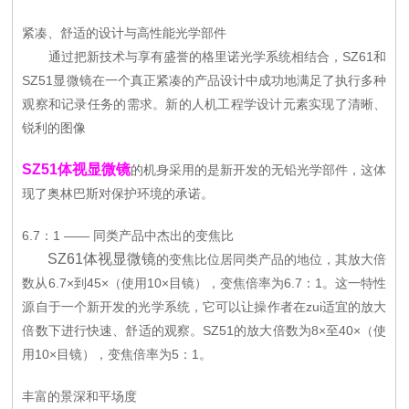
紧凑、舒适的设计与高性能光学部件
通过把新技术与享有盛誉的格里诺光学系统相结合，SZ61和
SZ51显微镜在一个真正紧凑的产品设计中成功地满足了执行多种
观察和记录任务的需求。新的人机工程学设计元素实现了清晰、
锐利的图像
SZ51体视显微镜
的机身采用的是新开发的无铅光学部件，这体
现了奥林巴斯对保护环境的承诺。
6.7：1 —— 同类产品中杰出的变焦比
SZ61体视显微镜
的变焦比位居同类产品的地位，其放大倍
数从6.7×到45×（使用10×目镜），变焦倍率为6.7：1。这一特性
源自于一个新开发的光学系统，它可以让操作者在zui适宜的放大
倍数下进行快速、舒适的观察。SZ51的放大倍数为8×至40×（使
用10×目镜），变焦倍率为5：1。
丰富的景深和平场度