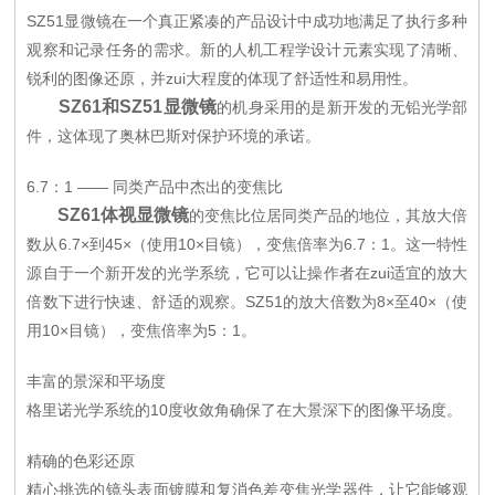
SZ51显微镜在一个真正紧凑的产品设计中成功地满足了执行多种
观察和记录任务的需求。新的人机工程学设计元素实现了清晰、
锐利的图像还原，并zui大程度的体现了舒适性和易用性。
SZ61和SZ51显微镜
的机身采用的是新开发的无铅光学部
件，这体现了奥林巴斯对保护环境的承诺。
6.7：1 —— 同类产品中杰出的变焦比
SZ61体视显微镜
的变焦比位居同类产品的地位，其放大倍
数从6.7×到45×（使用10×目镜），变焦倍率为6.7：1。这一特性
源自于一个新开发的光学系统，它可以让操作者在zui适宜的放大
倍数下进行快速、舒适的观察。SZ51的放大倍数为8×至40×（使
用10×目镜），变焦倍率为5：1。
丰富的景深和平场度
格里诺光学系统的10度收敛角确保了在大景深下的图像平场度。
精确的色彩还原
精心挑选的镜头表面镀膜和复消色差变焦光学器件，让它能够观