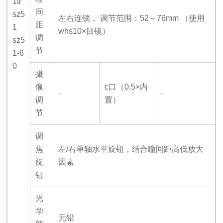
1tr
间
sz5
左右连锁， 调节范围：52～76mm （使用
距
1
whs10×目镜）
调
sz5
节
1-6
0
摄
像
c
口（0.5×内
-
-
调
置）
节
调
焦
左/右单轴水平旋钮，结合瞳间距高低放大
旋
因素
钮
光
学
无铅