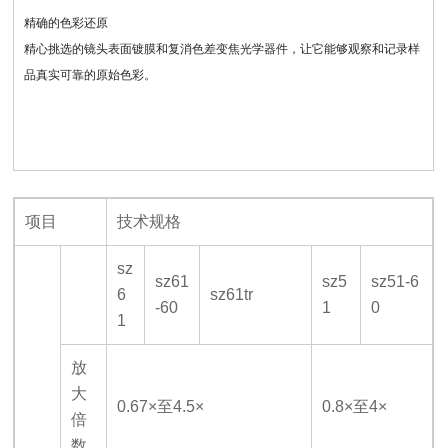
精确的色彩还原
精心挑选的镜头表面镀膜和复消色差变焦光学器件，让它能够观察和记录样
品真实可靠的原始色彩。
项目
技术规格
sz
sz61
sz5
sz51-6
6
sz61tr
-60
1
0
1
放
大
0.67×
至4.5×
0.8×
至4×
倍
数