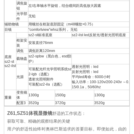
调焦旋
左/右单轴水平旋钮，结合瞳间距高低放大因素
钮
光学部
无铅
件
辅助物镜
用螺丝在框架底部固定（m48螺纹×0.75）
目镜
“comfortview”whsz系列， 无铅
sz2-st标准底座
sz2-ilst led反射光/透射光照明底座
框架安
安装直径76mm
装
调焦
调焦距离120mm
sz2-spbw（黑白色，esd防
底座
载物盘
护）
sz2-st
sz2-ilst
透射光照明：led
可装配光纤光学照明系统sz
反射光照明：led
2-lgb（选配）
光源
平均led寿命：6000小时
透射光照明附件
输入功率：100-120v/200-240v ～0.
可装配sz2-ila（选配）
15/0.1a，50/60hz
变焦镜
1300g
1500g
1300g
重量
体
配置3
3520g
3720g
3520g
Z61,SZ51体视显微镜
舒适的工作状态：
获取可靠、精确的观察结果的关键
用户的舒适性始终时奥林巴斯追求的首要目标。即便如此，由的