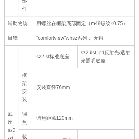
部
件
辅助物镜
用螺丝在框架底部固定（m48螺纹×0.75）
目镜
“comfortview”whsz
系列， 无铅
sz2-ilst led
反射光/透射
sz2-st
标准底座
光照明底座
框
架
安装直径76mm
安
装
底
调
调焦距离120mm
座
焦
sz2
载
-st