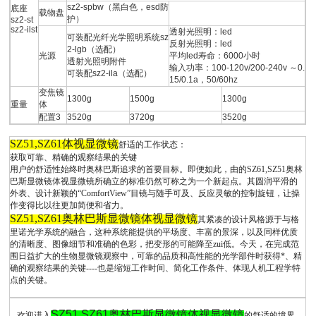
sz2-spbw（黑白色，esd防
底座
载物盘
护）
sz2-st
sz2-ilst
透射光照明：led
可装配光纤光学照明系统sz
反射光照明：led
2-lgb（选配）
光源
平均led寿命：6000小时
透射光照明附件
输入功率：100-120v/200-240v ～0.
可装配sz2-ila（选配）
15/0.1a，50/60hz
变焦镜
1300g
1500g
1300g
重量
体
配置3
3520g
3720g
3520g
SZ51,SZ61
体视显微镜
舒适的工作状态：
获取可靠、精确的观察结果的关键
用户的舒适性始终时奥林巴斯追求的首要目标。即便如此，由的SZ61,SZ51奥林
巴斯显微镜体视显微镜所确立的标准仍然可称之为一个新起点。其圆润平滑的
外表、设计新颖的“ComfortView”目镜与随手可及、反应灵敏的控制旋钮，让操
作变得比以往更加简便和省力。
SZ51,SZ61奥林巴斯显微镜体视显微镜
其紧凑的设计风格源于与格
里诺光学系统的融合，这种系统能提供的平场度、丰富的景深，以及同样优质
的清晰度、图像细节和准确的色彩，把变形的可能降至zui低。今天，在完成范
围日益扩大的生物显微镜观察中，可靠的品质和高性能的光学部件时获得*、精
确的观察结果的关键----也是缩短工作时间、简化工作条件、体现人机工程学特
点的关键。
SZ51,SZ61奥林巴斯显微镜体视显微镜
欢迎进入
的舒适的境界