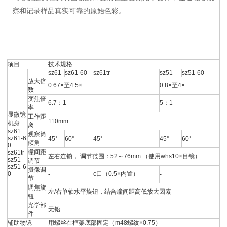
察和记录样品真实可靠的原始色彩。
项目
技术规格
sz61
sz61-60
sz61tr
sz51
sz51-60
放大倍
0.67×至4.5×
0.8×至4×
数
变焦倍
6.7：1
5：1
率
显微镜
工作距
110mm
机身
离
sz61
观察筒
sz61-6
45°
60°
45°
45°
60°
倾角
0
瞳间距
sz61tr
左右连锁， 调节范围：52～76mm （使用whs10×目镜）
sz51
调节
sz51-6
摄像调
0
c口（0.5×内置）
-
-
节
调焦旋
左/右单轴水平旋钮，结合瞳间距高低放大因素
钮
光学部
无铅
件
辅助物镜
用螺丝在框架底部固定（m48螺纹×0.75）