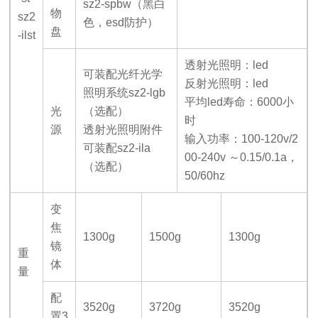
sz2-spbw
（黑白
物
sz2
色，esd防护）
盘
-ilst
透射光照明：led
可装配光纤光学
反射光照明：led
照明系统sz2-lgb
平均led寿命：6000小
光
（选配）
时
源
透射光照明附件
输入功率：100-120v/2
可装配sz2-ila
00-240v ～0.15/0.1a，
（选配）
50/60hz
变
焦
1300g
1500g
1300g
镜
重
体
量
配
3520g
3720g
3520g
置3