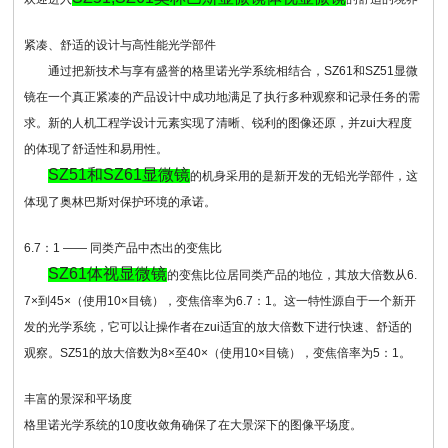
紧凑、舒适的设计与高性能光学部件
通过把新技术与享有盛誉的格里诺光学系统相结合，SZ61和SZ51显微
镜在一个真正紧凑的产品设计中成功地满足了执行多种观察和记录任务的需
求。新的人机工程学设计元素实现了清晰、锐利的图像还原，并zui大程度
的体现了舒适性和易用性。
SZ51和SZ61显微镜
的机身采用的是新开发的无铅光学部件，这
体现了奥林巴斯对保护环境的承诺。
6.7
：1 —— 同类产品中杰出的变焦比
SZ61体视显微镜
的变焦比位居同类产品的地位，其放大倍数从6.
7×到45×（使用10×目镜），变焦倍率为6.7：1。这一特性源自于一个新开
发的光学系统，它可以让操作者在zui适宜的放大倍数下进行快速、舒适的
观察。SZ51的放大倍数为8×至40×（使用10×目镜），变焦倍率为5：1。
丰富的景深和平场度
格里诺光学系统的10度收敛角确保了在大景深下的图像平场度。