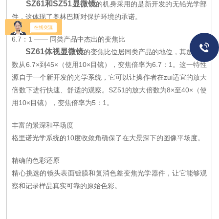
SZ61和SZ51显微镜
的机身采用的是新开发的无铅光学部
件，这体现了奥林巴斯对保护环境的承诺。
6.7：1 —— 同类产品中杰出的变焦比
SZ61体视显微镜
的变焦比位居同类产品的地位，其放大倍
数从6.7×到45×（使用10×目镜），变焦倍率为6.7：1。这一特性
源自于一个新开发的光学系统，它可以让操作者在zui适宜的放大
倍数下进行快速、舒适的观察。SZ51的放大倍数为8×至40×（使
用10×目镜），变焦倍率为5：1。
丰富的景深和平场度
格里诺光学系统的10度收敛角确保了在大景深下的图像平场度。
精确的色彩还原
精心挑选的镜头表面镀膜和复消色差变焦光学器件，让它能够观
察和记录样品真实可靠的原始色彩。