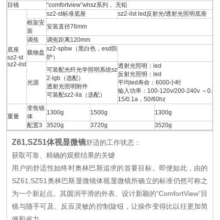
目镜
“comfortview”whsz系列， 无铅
sz2-st标准底座
sz2-ilst led反射光/透射光照明底座
框架安
安装直径76mm
装
调焦
调焦距离120mm
sz2-spbw（黑白色，esd防
底座
载物盘
护）
sz2-st
sz2-ilst
透射光照明：led
可装配光纤光学照明系统sz
反射光照明：led
2-lgb（选配）
光源
平均led寿命：6000小时
透射光照明附件
输入功率：100-120v/200-240v ～0.
可装配sz2-ila（选配）
15/0.1a，50/60hz
变焦镜
1300g
1500g
1300g
重量
体
配置3
3520g
3720g
3520g
Z61,SZ51体视显微镜
舒适的工作状态：
获取可靠、精确的观察结果的关键
用户的舒适性始终时奥林巴斯追求的首要目标。即便如此，由的
SZ61,SZ51奥林巴斯显微镜体视显微镜所确立的标准仍然可称之
为一个新起点。其圆润平滑的外表、设计新颖的“ComfortView”目
镜与随手可及、反应灵敏的控制旋钮，让操作变得比以往更加简
便和省力。