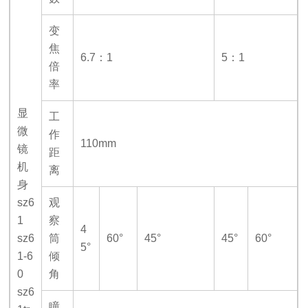
变
焦
6.7
：1
5
：1
倍
率
显
工
微
作
110mm
镜
距
机
离
身
sz6
观
1
察
4
sz6
筒
60°
45°
45°
60°
5°
1-6
倾
0
角
sz6
瞳