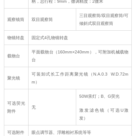
柄，总行程：
9mm
，微调精度：
2
微米
三目观察筒
/
双目观察筒
/
可
观察镜筒
双目观察筒
倾斜式双目观察筒
物镜转盘
固定式
4
孔物镜转盘
平面载物台
（160mm
×
240mm）
，可附加机械载物
载物台
台
可装卸式长工作距离聚光镜
（N.A.0.3 W.D.72m
聚光镜
m）
50W
汞灯；
B
、
G
荧光
可选荧光
无
激发滤色镜
（
可选
U
激
附件
发
）
可选附件
眼点调节器、浮雕相衬系统等等