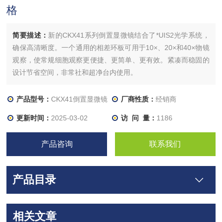
格
简要描述：
新的CKX41系列倒置显微镜结合了*UIS2光学系统，
确保高清晰度。一个通用的相差环板可用于10×、20×和40×物镜
观察，使常规细胞观察更便捷、更简单、更有效。紧凑而稳固的
设计节省空间，非常社和超净台内使用。
产品型号：
CKX41倒置显微镜
厂商性质：
经销商
更新时间：
2025-03-02
访 问 量：
1186
产品咨询
联系我们
产品目录
相关文章