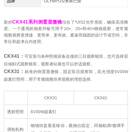
品牌
OLYMPUS/奥林巴斯
CKX41
系列倒置显微镜
新的
结合了*
UIS2
光学系统，确保高清晰
度。一个通用的相差环板可用于
10
×、
20
×和
40
×物镜观察，使常规
细胞观察更便捷、更简单、更有效。紧凑而稳固的设计节省空间，非
常社和超净台内使用。
CKX41
：
可安装与各种照相设备连接的三目观察镜筒，也可选择双
目倾斜式观察镜筒，观察者站着也可以舒适观察。
CKX31
：
标准的倒置显微镜，固定双目观察筒，高光强度
6V30W
卤素灯照明，用于常规细胞培养观察的理想选择。
CKX31
CKX41
透射照明
6V30W
卤素灯
物镜转盘垂直移动，载物台固定，同轴粗调
/
微调手
调焦机构