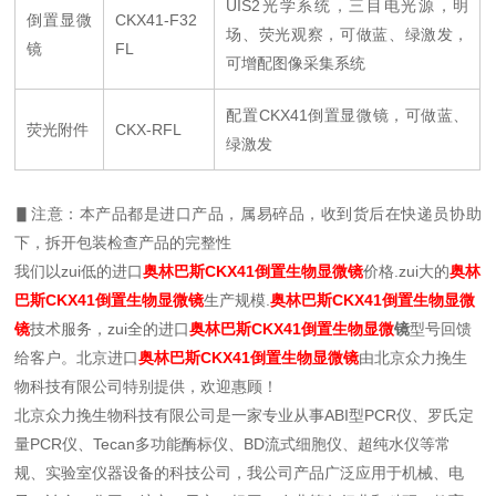
UIS2
光学系统，三目电光源，明
倒置显微
CKX41-F32
场、荧光观察，可做蓝、绿激发，
镜
FL
可增配图像采集系统
配置
CKX41
倒置显微镜，可做蓝、
荧光附件
CKX-RFL
绿激发
▋注意：本产品都是进口产品，属易碎品，收到货后在快递员协助
下，拆开包装检查产品的完整性
我们以zui低的进口
奥林巴斯CKX41倒置生物显微镜
价格.zui大的
奥林
巴斯CKX41倒置生物显微镜
生产规模.
奥林巴斯CKX41倒置生物显微
镜
技术服务，zui全的进口
奥林巴斯CKX41倒置生物显微
镜
型号回馈
给客户。北京进口
奥林巴斯CKX41倒置生物显微镜
由北京众力挽生
物科技有限公司特别提供，欢迎惠顾！
北京众力挽生物科技有限公司是一家专业从事ABI型PCR仪、罗氏定
量PCR仪、Tecan多功能酶标仪、BD流式细胞仪、超纯水仪等常
规、实验室仪器设备的科技公司，我公司产品广泛应用于机械、电