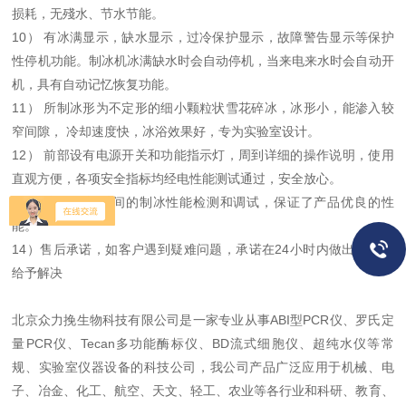
损耗，无殘水、节水节能。
10） 有冰满显示，缺水显示，过冷保护显示，故障警告显示等保护
性停机功能。制冰机冰满缺水时会自动停机，当来电来水时会自动开
机，具有自动记忆恢复功能。
11） 所制冰形为不定形的细小颗粒状雪花碎冰，冰形小，能渗入较
窄间隙， 冷却速度快，冰浴效果好，专为实验室设计。
12） 前部设有电源开关和功能指示灯，周到详细的操作说明，使用
直观方便，各项安全指标均经电性能测试通过，安全放心。
13）
出厂前长时间的制冰性能检测和调试，保证了产品优良的性
能。
14）售后承诺，如客户遇到疑难问题，承诺在24小时内做出反应并
给予解决
北京众力挽生物科技有限公司是一家专业从事ABI型PCR仪、罗氏定
量PCR仪、Tecan多功能酶标仪、BD流式细胞仪、超纯水仪等常
规、实验室仪器设备的科技公司，我公司产品广泛应用于机械、电
子、冶金、化工、航空、天文、轻工、农业等各行业和科研、教育、