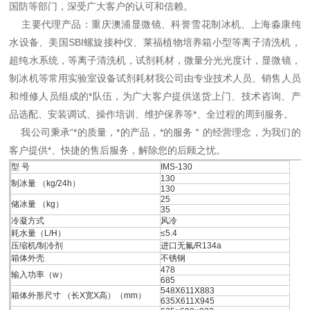
国防等部门，深受广大客户的认可和信赖。
主要代理产品：重庆澳浦显微镜、科誉雪花制冰机、上海淼康纯
水设备、美国SBI螺旋接种仪、莱福植物培养箱小型等离子清洗机，
超纯水系统，等离子清洗机，试剂耗材，微量分光光度计，显微镜，
制冰机等常用实验室设备试剂耗材我公司由专业技术人员、销售人员
和维修人员组成的*队伍，为广大客户提供送货上门、技术咨询、产
品选配、安装调试、操作培训、维护保养等*、全过程的周到服务。
我公司秉承“*的质量，*的产品，*的服务＂的经营理念，为我们的
客户提供*、快捷的售后服务，解除您的后顾之忧。
型 号
IMS-130
130
制冰量 （kg/24h）
130
25
储冰量 （kg）
35
冷凝方式
风冷
耗水量（L/H）
≤5.4
压缩机/制冷剂
进口无氟/R134a
箱体外壳
不锈钢
478
输入功率（w）
685
548X611X883
箱体外形尺寸 （长X宽X高）（mm）
635X611X945