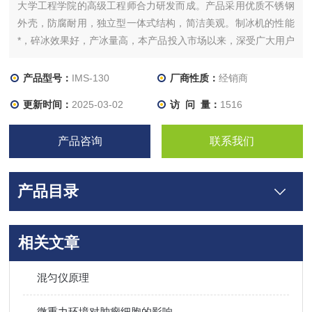
大学工程学院的高级工程师合力研发而成。产品采用优质不锈钢
外壳，防腐耐用，独立型一体式结构，简洁美观。制冰机的性能
*，碎冰效果好，产冰量高，本产品投入市场以来，深受广大用户
的信赖，产冰量从20L/24h-300L/h都有相应的型号，可以满足不
同客户的需求。
产品型号：
IMS-130
厂商性质：
经销商
更新时间：
2025-03-02
访 问 量：
1516
产品咨询
联系我们
产品目录
相关文章
混匀仪原理
微重力环境对肿瘤细胞的影响