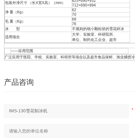
625×690×932
包装外净尺寸 （长X宽X高）（mm）
712×690×994
62
净 重（Kg）
70
68
毛 重（Kg）
76
冰 型
不规则的细小颗粒状的雪花碎冰
大学、实验室、科研院所、
适用场合
单位、制药化工企业、超市
——应用范围
广泛应用于医院、学校、实验室、科研所等场合以及超市食品保鲜、渔业捕捞冷藏
产品咨询