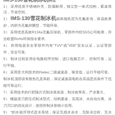
特点
1） 采用优质不锈钢外壳，防腐耐用，独立型一体式结
构，紧凑简
洁，节省空间。
IMS-130雪花制冰机
2）
箱体隔热层为无氟发泡，保温效果
好，内胆为无氟抑菌型，节能环保。
3） 采用优质高效R134a无氟压缩机，零部件均经SGS公司检测，符
合欧盟RoHs环保指令要求。
4） 所用电器安全零部件均有“TUV”或“VDE”安全认证，认证零部
件，安全可靠。
5） 制冰过程采用全电脑程序控制，进口电脑芯片， 控制可靠，运
行平稳。
6） 采用意大利技术的Haitec二级减速器，噪音低，运行平稳可靠。
制冰机顶部设有散热孔及风机，保证减速器电机在高温恶劣条件下也
能可靠运行。
7） 采用技术的行腔隔片式制冰蒸发器，制冷效率高，产冰量大。
8） 螺旋滚刀挤压式制冰型式，结构紧凑，实现冰、水自动分离。冰
刀刃口的优化设计，使得所制冰形细小实用。
9） *的水箱浮球式进水系统，保证无残水余水，无除冰过程、无水