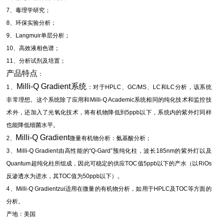
7
、毒理学研究；
8
、环保实验分析；
9
、
Langmuir
单层分析；
10
、高效液相色谱；
11
、分析试剂及培置；
产品特点
：
Milli-Q Gradient
系统
1
、
：对于
HPLC
、
GC/MS
、
LC
和
LC
分析，该系统
非常理想。这个系统除了应用和
Milli-Q Academic
系统相同的纯化技术和监控技
术外，还加入了光氧化技术，将有机物降低到
5ppb
以下，系统内的紫外灯同样
也能降低细菌水平。
Milli-Q Gradient
2
、
微量有机物分析：氨基酸分析；
3
、
Milli-Q Gradient
由高性能的
“Q-Gard”
预纯化柱，波长
185nm
的紫外灯以及
Quantum
超纯化柱所组成，因此可稳定的供应
TOC
值
5ppb
以下的产水
（
以
RiOs
反渗透水为进水，其
TOC
值为
50ppb
以下
）
。
4
、
Milli-Q Gradient
zui适用在微量的有机物分析，如用于
HPLC
及
TOC
等方面的
分析。
产地：美国