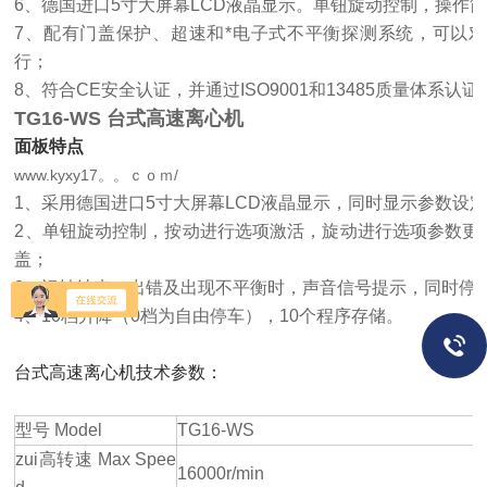
6、德国进口5寸大屏幕LCD液晶显示。单钮旋动控制，操作
7、配有门盖保护、超速和*电子式不平衡探测系统，可以
行；
8、符合CE安全认证，并通过ISO9001和13485质量体系认证
TG16-WS 台式高速离心机
面板特点
www.kyxy17。。ｃｏｍ/
1、采用德国进口5寸大屏幕LCD液晶显示，同时显示参数设
2、单钮旋动控制，按动进行选项激活，旋动进行选项参数更
盖；
3、运转结束、出错及出现不平衡时，声音信号提示，同时停
4、10档升降（0档为自由停车），10个程序存储。
台式高速离心机技术参数：
型号 Model
TG16-WS
zui高转速 Max Spee
16000r/min