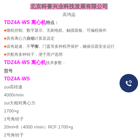
北京科誉兴业科技发展有限公司
高鸿远
TDZ
4
A-WS 离心机
特点：
■
微机控制、数字显示、无刷电机、触摸面板、可编程操作
■
具有离心力
自动
计算及设定
■
设有超速、不
平衡
、门盖等多种程序保护，确保仪器安全运行
■
并配有多种转子，便于用户选用
TDZ
4
A-WS 离心机
技术参数：
型号
TDZ
4
A-WS
zui高转速
4000r/min
zui大相对离心力
1700×g
1号角转子
20ml×8（4000 r/min）RCF:1700×g
2号角转子