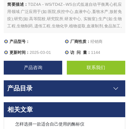
简要描述：
TDZ4A－WS/TD4Z--WS台式低速自动平衡离心机应
用领域:广泛应用于(如:医院,疾控中心,血液中心,畜牧水产,放射免
疫);研究(如:高等院校,研究院所,研发中心, 实验室);生产(如:生物
工程,生物制药,遗传工程,生物化学,植物提取,血液制剂,食品加工,
石油化工,乳脂分离)等领域。
产品型号：
厂商性质：
经销商
更新时间：
2025-03-01
访 问 量：
1144
产品咨询
联系我们
产品目录
相关文章
怎样选择一款适合自己使用的酶标仪