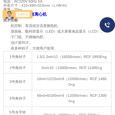
电源
：
AC220V 50Hz 5A
外形尺寸
：
410×490×310mm（L×W×H）
重量
：
25kg
TG1650-WS高速离心机
技术性能
Ø
微机控制，直流或交流变频电机。
Ø
触摸面板、数码管显示（LED）或大屏幕液晶显示（LCD）。
Ø
电子门锁、不锈钢内腔。
Ø
自动计算RCF。
Ø
配有多种转子，方便用户使用。
1号角转子
1.5/2.2ml×12（16500r/min）RCF:18930×g
2号角转子
5ml×10（13000r/min）RCF:11400×g
10ml×12/15ml×8（12000r/min）RCF:1480
3号角转子
0×g
50ml×6/100ml×4（12000r/min）RCF:1300
4号角转子
0×g
5号水平转