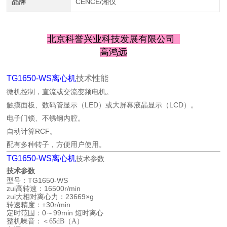
品牌
CENCE/湘仪
北京科誉兴业科技发展有限公司
高鸿远
TG1650-WS离心机
技术性能
微机控制，直流或交流变频电机。
触摸面板、数码管显示（LED）或大屏幕液晶显示（LCD）。
电子门锁、不锈钢内腔。
自动计算RCF。
配有多种转子，方便用户使用。
TG1650-WS离心机
技术参数
技术参数
型号
：
TG1650-WS
zui高转速
：
16500r/min
zui大相对离心力
：
23669×g
转速精度
：
±30r/min
定时范围
：
0
～
99min
短时离心
整机噪音
：
＜
65dB（A）