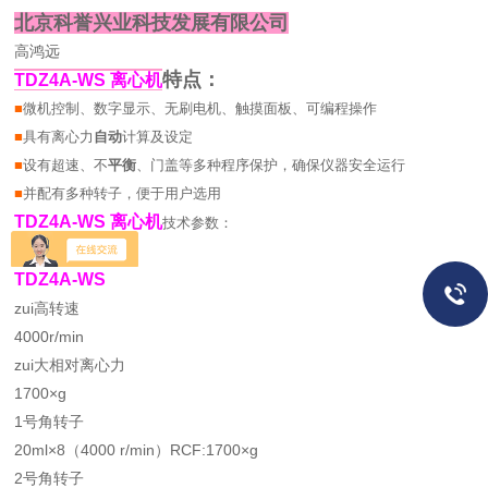
北京科誉兴业科技发展有限公司
高鸿远
特点：
TDZ
4
A-WS 离心机
■
微机控制、数字显示、无刷电机、触摸面板、可编程操作
■
具有离心力
自动
计算及设定
■
设有超速、不
平衡
、门盖等多种程序保护，确保仪器安全运行
■
并配有多种转子，便于用户选用
TDZ
4
A-WS 离心机
技术参数：
型号
TDZ
4
A-WS
zui高转速
4000r/min
zui大相对离心力
1700×g
1号角转子
20ml×8（4000 r/min）RCF:1700×g
2号角转子