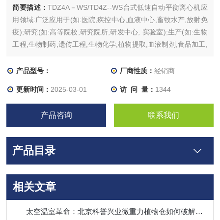
简要描述：
TDZ4A－WS/TD4Z--WS台式低速自动平衡离心机应
用领域:广泛应用于(如:医院,疾控中心,血液中心,畜牧水产,放射免
疫);研究(如:高等院校,研究院所,研发中心, 实验室);生产(如:生物
工程,生物制药,遗传工程,生物化学,植物提取,血液制剂,食品加工,
石油化工,乳脂分离)等领域。
产品型号：
厂商性质：
经销商
更新时间：
2025-03-01
访 问 量：
1344
产品咨询
联系我们
产品目录
相关文章
太空温室革命：北京科誉兴业微重力植物仓如何破解火星种菜难题