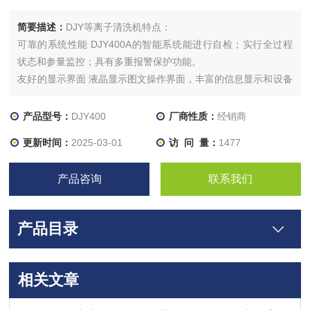
简要描述：
DJY等离子清洗机特点：
可靠的系统性能 DJY400A的智能系统能进行自检；实行全过程
状态和参量监控；具有多重报警保护功能。
友好的显示界面 液晶显示图文操作界面，丰富的信息显示和设备
工作参量设置，使用灵活、操作方便。
灵活的控制方式 可实现主机面板控制或外部的近、远程控制；可
产品型号：
DJY400
厂商性质：
经销商
实现人工控制或自动化在线控制方式(加编码器)。
更新时间：
2025-03-01
访 问 量：
1477
产品咨询
联系我们
产品目录
相关文章